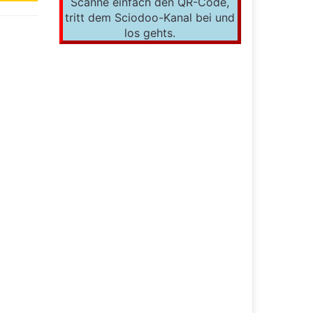
Scanne einfach den QR-Code,
tritt dem Sciodoo-Kanal bei und
los gehts.