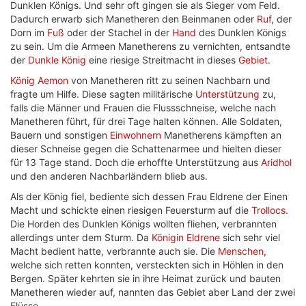
Dunklen Königs. Und sehr oft gingen sie als Sieger vom Feld.
Dadurch erwarb sich Manetheren den Beinmanen oder
Ruf
, der
Dorn im
Fuß
oder der Stachel in der
Hand
des Dunklen Königs
zu sein. Um die Armeen Manetherens zu vernichten, entsandte
der
Dunkle König
eine riesige Streitmacht in dieses
Gebiet
.
König Aemon
von Manetheren ritt zu seinen Nachbarn und
fragte um Hilfe. Diese sagten militärische
Unterstützung
zu,
falls die Männer und Frauen die Flussschneise, welche nach
Manetheren führt, für drei Tage halten können. Alle Soldaten,
Bauern und sonstigen
Einwohnern
Manetherens kämpften an
dieser Schneise gegen die Schattenarmee und hielten dieser
für 13 Tage stand. Doch die erhoffte Unterstützung aus
Aridhol
und den anderen Nachbarländern blieb aus.
Als der König fiel, bediente sich dessen Frau Eldrene der Einen
Macht und schickte einen riesigen Feuersturm auf die
Trollocs
.
Die Horden des Dunklen Königs wollten fliehen, verbrannten
allerdings unter dem Sturm. Da
Königin Eldrene
sich sehr viel
Macht bedient hatte, verbrannte auch sie. Die
Menschen
,
welche sich retten konnten, versteckten sich in Höhlen in den
Bergen. Später kehrten sie in ihre Heimat zurück und bauten
Manetheren wieder auf, nannten das Gebiet aber Land der zwei
Flüsse.