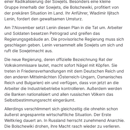
einer Radikalisierung der Sowjets. Besonders eine kleine
Gruppe innerhalb der Sowjets, die Bolschewiki, profitiert von
der prekären Situation im Land. Ihr Anführer, Wladimir Iljitsch
Lenin, fordert den gewaltsamen Umsturz.
Am 7.November setzt Lenin diesen Plan in die Tat um. Arbeiter
und Soldaten besetzen Petrograd und greifen das
Regierungsgebäude an. Die provisorische Regierung muss sich
geschlagen geben. Lenin versammelt alle Sowjets um sich und
ruft die Sowjetmacht aus.
Die neue Regierung, deren offizielle Bezeichnung Rat der
Volkskommissare lautet, macht sofort Nägel mit Köpfen. Sie
treten in Friedensverhandlungen mit dem Deutschen Reich und
den anderen Mittelmächten (Österreich-Ungarn, Osmanisches
Reich und Bulgarien) ein und verfügen, dass von jetzt an die
Arbeiter die Industriebetriebe kontrollieren. Außerdem werden
die Banken nationalisiert und allen russischen Völkern das
Selbstbestimmungsrecht eingeräumt.
Allerdings verschlimmert sich gleichzeitig die ohnehin schon
äußerst angespannte wirtschaftliche Situation. Der Erste
Weltkrieg dauert an. In Russland herrscht zunehmend Anarchie.
Die Bolschewiki drohen, ihre Macht rasch wieder zu verlieren.