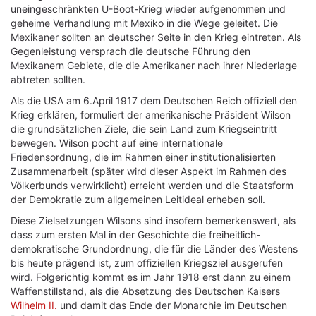
uneingeschränkten U-Boot-Krieg wieder aufgenommen und
geheime Verhandlung mit Mexiko in die Wege geleitet. Die
Mexikaner sollten an deutscher Seite in den Krieg eintreten. Als
Gegenleistung versprach die deutsche Führung den
Mexikanern Gebiete, die die Amerikaner nach ihrer Niederlage
abtreten sollten.
Als die USA am 6.April 1917 dem Deutschen Reich offiziell den
Krieg erklären, formuliert der amerikanische Präsident Wilson
die grundsätzlichen Ziele, die sein Land zum Kriegseintritt
bewegen. Wilson pocht auf eine internationale
Friedensordnung, die im Rahmen einer institutionalisierten
Zusammenarbeit (später wird dieser Aspekt im Rahmen des
Völkerbunds verwirklicht) erreicht werden und die Staatsform
der Demokratie zum allgemeinen Leitideal erheben soll.
Diese Zielsetzungen Wilsons sind insofern bemerkenswert, als
dass zum ersten Mal in der Geschichte die freiheitlich-
demokratische Grundordnung, die für die Länder des Westens
bis heute prägend ist, zum offiziellen Kriegsziel ausgerufen
wird. Folgerichtig kommt es im Jahr 1918 erst dann zu einem
Waffenstillstand, als die Absetzung des Deutschen Kaisers
Wilhelm II.
und damit das Ende der Monarchie im Deutschen