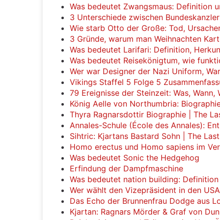
Was bedeutet Zwangsmaus: Definition 
3 Unterschiede zwischen Bundeskanzler
Wie starb Otto der Große: Tod, Ursache
3 Gründe, warum man Weihnachten Karto
Was bedeutet Larifari: Definition, Herk
Was bedeutet Reisekönigtum, wie funktio
Wer war Designer der Nazi Uniform, War
Vikings Staffel 5 Folge 5 Zusammenfas
79 Ereignisse der Steinzeit: Was, Wann,
König Aelle von Northumbria: Biographi
Thyra Ragnarsdottir Biographie | The L
Annales-Schule (École des Annales): En
Sihtric: Kjartans Bastard Sohn | The La
Homo erectus und Homo sapiens im Ver
Was bedeutet Sonic the Hedgehog
Erfindung der Dampfmaschine
Was bedeutet nation building: Definitio
Wer wählt den Vizepräsident in den USA
Das Echo der Brunnenfrau Dodge aus Lo
Kjartan: Ragnars Mörder & Graf von Du