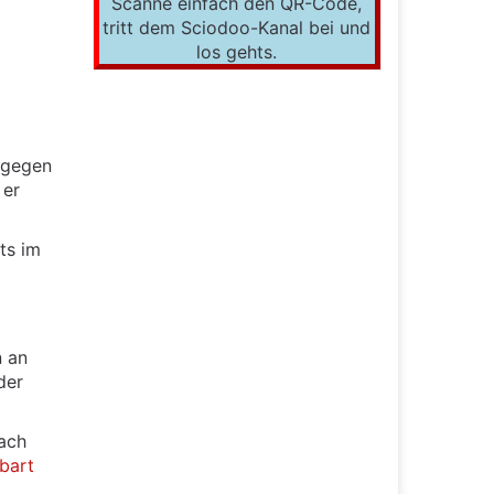
Scanne einfach den QR-Code,
tritt dem Sciodoo-Kanal bei und
los gehts.
 gegen
 er
ts im
n an
der
nach
bart