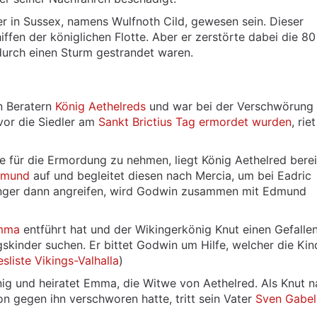
er in Sussex, namens Wulfnoth Cild, gewesen sein. Dieser
ffen der königlichen Flotte. Aber er zerstörte dabei die 80
 durch einen Sturm gestrandet waren.
n Beratern
König Aethelreds
und war bei der Verschwörung
evor die Siedler am
Sankt Brictius Tag ermordet wurden
, riet
 für die Ermordung zu nehmen, liegt König Aethelred berei
dmund
auf und begleitet diesen nach Mercia, um bei Eadric
Wikinger dann angreifen, wird Godwin zusammen mit Edmund
Emma
entführt hat und der Wikingerkönig Knut einen Gefalle
skinder suchen. Er bittet Godwin um Hilfe, welcher die Kin
sliste Vikings-Valhalla
)
ig und heiratet Emma, die Witwe von Aethelred. Als Knut 
n gegen ihn verschworen hatte, tritt sein Vater
Sven Gabel