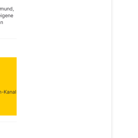
dmund,
eigene
on
m-Kanal