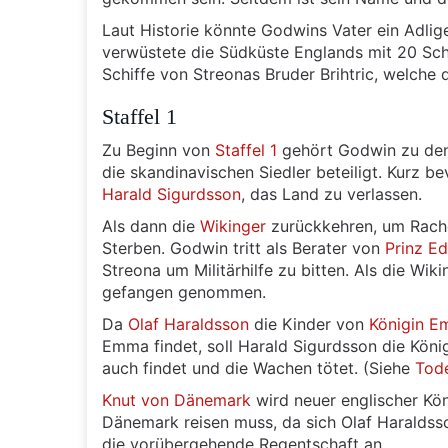
Laut Historie könnte Godwins Vater ein Adlig
verwüstete die Südküste Englands mit 20 Schi
Schiffe von Streonas Bruder Brihtric, welche
Staffel 1
Zu Beginn von
Staffel 1
gehört Godwin zu de
die skandinavischen Siedler beteiligt. Kurz b
Harald Sigurdsson
, das Land zu verlassen.
Als dann die
Wikinger
zurückkehren, um Rache
Sterben. Godwin tritt als Berater von
Prinz E
Streona um Militärhilfe zu bitten. Als die 
gefangen genommen.
Da
Olaf Haraldsson
die Kinder von
Königin 
Emma findet, soll Harald Sigurdsson die König
auch findet und die Wachen tötet. (Siehe
Tode
Knut von Dänemark
wird neuer englischer Kön
Dänemark reisen muss, da sich Olaf Haraldsso
die vorübergehende Regentschaft an.