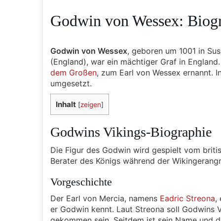
Godwin von Wessex: Biogr
Godwin von Wessex
, geboren um 1001 in Sus
(England), war ein mächtiger Graf in Englan
dem Großen
, zum Earl von Wessex ernannt. I
umgesetzt.
Inhalt
[
zeigen
]
Godwins Vikings-Biographie
Die Figur des Godwin wird gespielt vom briti
Berater des Königs während der Wikingerangri
Vorgeschichte
Der Earl von Mercia, namens
Eadric Streona
,
er Godwin kennt. Laut Streona soll Godwins V
gekommen sein. Seitdem ist sein Name und de