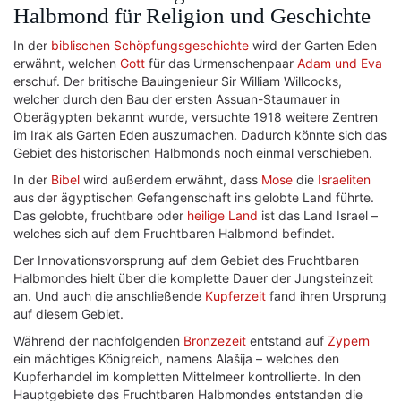
Halbmond für Religion und Geschichte
In der
biblischen Schöpfungsgeschichte
wird der Garten Eden
erwähnt, welchen
Gott
für das Urmenschenpaar
Adam und Eva
erschuf. Der britische Bauingenieur Sir William Willcocks,
welcher durch den Bau der ersten Assuan-Staumauer in
Oberägypten bekannt wurde, versuchte 1918 weitere Zentren
im Irak als Garten Eden auszumachen. Dadurch könnte sich das
Gebiet des historischen Halbmonds noch einmal verschieben.
In der
Bibel
wird außerdem erwähnt, dass
Mose
die
Israeliten
aus der ägyptischen Gefangenschaft ins gelobte Land führte.
Das gelobte, fruchtbare oder
heilige Land
ist das Land Israel –
welches sich auf dem Fruchtbaren Halbmond befindet.
Der Innovationsvorsprung auf dem Gebiet des Fruchtbaren
Halbmondes hielt über die komplette Dauer der Jungsteinzeit
an. Und auch die anschließende
Kupferzeit
fand ihren Ursprung
auf diesem Gebiet.
Während der nachfolgenden
Bronzezeit
entstand auf
Zypern
ein mächtiges Königreich, namens Alašija – welches den
Kupferhandel im kompletten Mittelmeer kontrollierte. In den
Hauptgebiete des Fruchtbaren Halbmondes entstanden die