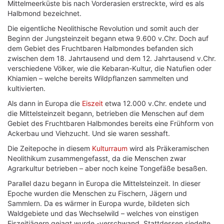
Mittelmeerküste bis nach Vorderasien erstreckte, wird es als
Halbmond bezeichnet.
Die eigentliche Neolithische Revolution und somit auch der
Beginn der Jungsteinzeit begann etwa 9.600 v.Chr. Doch auf
dem Gebiet des Fruchtbaren Halbmondes befanden sich
zwischen dem 18. Jahrtausend und dem 12. Jahrtausend v.Chr.
verschiedene Völker, wie die Kebaran-Kultur, die Natufien oder
Khiamien – welche bereits Wildpflanzen sammelten und
kultivierten.
Als dann in Europa die
Eiszeit
etwa 12.000 v.Chr. endete und
die Mittelsteinzeit begann, betrieben die Menschen auf dem
Gebiet des Fruchtbaren Halbmondes bereits eine Frühform von
Ackerbau und Viehzucht. Und sie waren sesshaft.
Die Zeitepoche in diesem
Kulturraum
wird als Präkeramischen
Neolithikum zusammengefasst, da die Menschen zwar
Agrarkultur betrieben – aber noch keine Tongefäße besaßen.
Parallel dazu begann in Europa die Mittelsteinzeit. In dieser
Epoche wurden die Menschen zu Fischern, Jägern und
Sammlern. Da es wärmer in Europa wurde, bildeten sich
Waldgebiete und das Wechselwild – welches von einstigen
Eiszeitjägern gejagt wurde -verschwand. Stattdessen siedelte