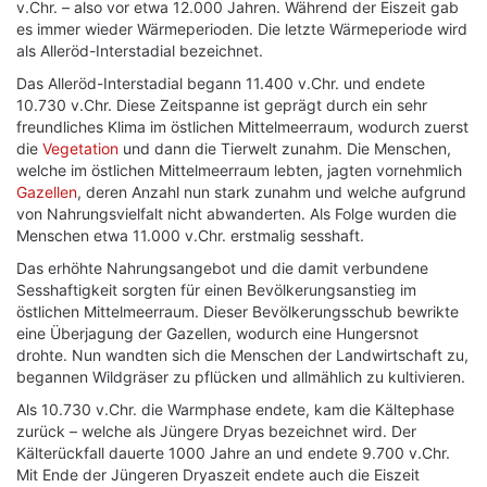
v.Chr. – also vor etwa 12.000 Jahren. Während der Eiszeit gab
es immer wieder Wärmeperioden. Die letzte Wärmeperiode wird
als Alleröd-Interstadial bezeichnet.
Das Alleröd-Interstadial begann 11.400 v.Chr. und endete
10.730 v.Chr. Diese Zeitspanne ist geprägt durch ein sehr
freundliches Klima im östlichen Mittelmeerraum, wodurch zuerst
die
Vegetation
und dann die Tierwelt zunahm. Die Menschen,
welche im östlichen Mittelmeerraum lebten, jagten vornehmlich
Gazellen
, deren Anzahl nun stark zunahm und welche aufgrund
von Nahrungsvielfalt nicht abwanderten. Als Folge wurden die
Menschen etwa 11.000 v.Chr. erstmalig sesshaft.
Das erhöhte Nahrungsangebot und die damit verbundene
Sesshaftigkeit sorgten für einen Bevölkerungsanstieg im
östlichen Mittelmeerraum. Dieser Bevölkerungsschub bewrikte
eine Überjagung der Gazellen, wodurch eine Hungersnot
drohte. Nun wandten sich die Menschen der Landwirtschaft zu,
begannen Wildgräser zu pflücken und allmählich zu kultivieren.
Als 10.730 v.Chr. die Warmphase endete, kam die Kältephase
zurück – welche als Jüngere Dryas bezeichnet wird. Der
Kälterückfall dauerte 1000 Jahre an und endete 9.700 v.Chr.
Mit Ende der Jüngeren Dryaszeit endete auch die Eiszeit