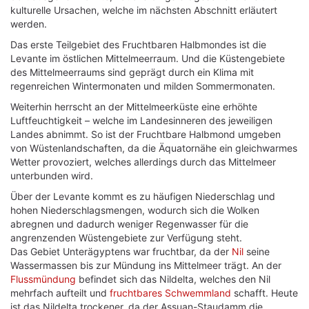
kulturelle Ursachen, welche im nächsten Abschnitt erläutert
werden.
Das erste Teilgebiet des Fruchtbaren Halbmondes ist die
Levante im östlichen Mittelmeerraum. Und die Küstengebiete
des Mittelmeerraums sind geprägt durch ein Klima mit
regenreichen Wintermonaten und milden Sommermonaten.
Weiterhin herrscht an der Mittelmeerküste eine erhöhte
Luftfeuchtigkeit – welche im Landesinneren des jeweiligen
Landes abnimmt. So ist der Fruchtbare Halbmond umgeben
von Wüstenlandschaften, da die Äquatornähe ein gleichwarmes
Wetter provoziert, welches allerdings durch das Mittelmeer
unterbunden wird.
Über der Levante kommt es zu häufigen Niederschlag und
hohen Niederschlagsmengen, wodurch sich die Wolken
abregnen und dadurch weniger Regenwasser für die
angrenzenden Wüstengebiete zur Verfügung steht.
Das Gebiet Unterägyptens war fruchtbar, da der
Nil
seine
Wassermassen bis zur Mündung ins Mittelmeer trägt. An der
Flussmündung
befindet sich das Nildelta, welches den Nil
mehrfach aufteilt und
fruchtbares
Schwemmland
schafft. Heute
ist das Nildelta trockener, da der Assuan-Staudamm die