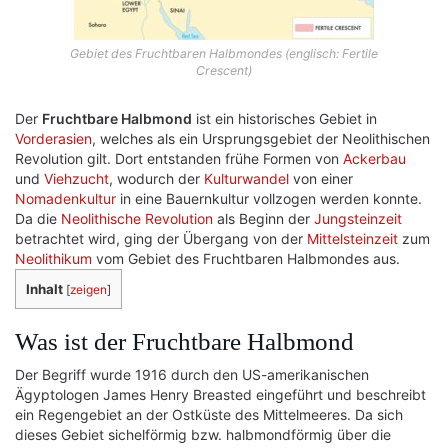
Gebiet des Fruchtbaren Halbmondes (englisch: Fertile
Crescent)
Der
Fruchtbare Halbmond
ist ein historisches Gebiet in
Vorderasien
, welches als ein Ursprungsgebiet der Neolithischen
Revolution gilt. Dort entstanden frühe Formen von
Ackerbau
und
Viehzucht
, wodurch der
Kulturwandel
von einer
Nomadenkultur
in eine Bauernkultur vollzogen werden konnte.
Da die
Neolithische Revolution
als Beginn der
Jungsteinzeit
betrachtet wird, ging der Übergang von der
Mittelsteinzeit
zum
Neolithikum
vom Gebiet des Fruchtbaren Halbmondes aus.
Inhalt
[
zeigen
]
Was ist der Fruchtbare Halbmond
Der Begriff wurde 1916 durch den US-amerikanischen
Ägyptologen James Henry Breasted eingeführt und beschreibt
ein Regengebiet an der Ostküste des Mittelmeeres. Da sich
dieses Gebiet sichelförmig bzw. halbmondförmig über die