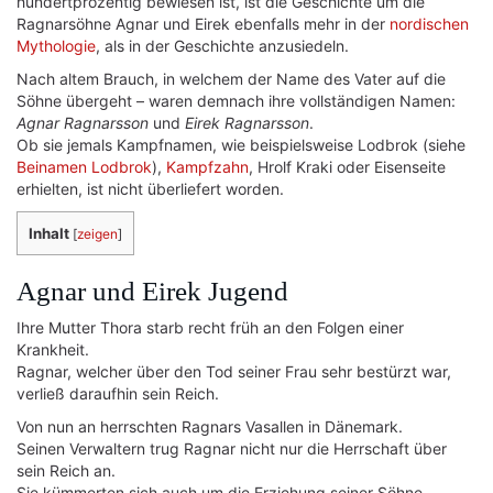
hundertprozentig bewiesen ist, ist die Geschichte um die
Ragnarsöhne Agnar und Eirek ebenfalls mehr in der
nordischen
Mythologie
, als in der Geschichte anzusiedeln.
Nach altem Brauch, in welchem der Name des Vater auf die
Söhne übergeht – waren demnach ihre vollständigen Namen:
Agnar Ragnarsson
und
Eirek Ragnarsson
.
Ob sie jemals Kampfnamen, wie beispielsweise Lodbrok (siehe
Beinamen Lodbrok
),
Kampfzahn
, Hrolf Kraki oder Eisenseite
erhielten, ist nicht überliefert worden.
Inhalt
[
zeigen
]
Agnar und Eirek Jugend
Ihre Mutter Thora starb recht früh an den Folgen einer
Krankheit.
Ragnar, welcher über den Tod seiner Frau sehr bestürzt war,
verließ daraufhin sein Reich.
Von nun an herrschten Ragnars Vasallen in Dänemark.
Seinen Verwaltern trug Ragnar nicht nur die Herrschaft über
sein Reich an.
Sie kümmerten sich auch um die Erziehung seiner Söhne.