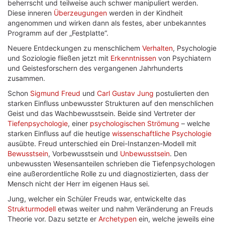
beherrscht und teilweise auch schwer manipuliert werden.
Diese inneren
Überzeugungen
werden in der Kindheit
angenommen und wirken dann als festes, aber unbekanntes
Programm auf der „Festplatte“.
Neuere Entdeckungen zu menschlichem
Verhalten
, Psychologie
und Soziologie fließen jetzt mit
Erkenntnissen
von Psychiatern
und Geistesforschern des vergangenen Jahrhunderts
zusammen.
Schon
Sigmund Freud
und
Carl Gustav Jung
postulierten den
starken Einfluss unbewusster Strukturen auf den menschlichen
Geist und das Wachbewusstsein. Beide sind Vertreter der
Tiefenpsychologie
, einer
psychologischen Strömung
– welche
starken Einfluss auf die heutige
wissenschaftliche Psychologie
ausübte. Freud unterschied ein Drei-Instanzen-Modell mit
Bewusstsein
, Vorbewusstsein und
Unbewusstsein
. Den
unbewussten Wesensanteilen schrieben die Tiefenpsychologen
eine außerordentliche Rolle zu und diagnostizierten, dass der
Mensch nicht der Herr im eigenen Haus sei.
Jung, welcher ein Schüler Freuds war, entwickelte das
Strukturmodell
etwas weiter und nahm Veränderung an Freuds
Theorie vor. Dazu setzte er
Archetypen
ein, welche jeweils eine