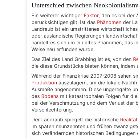
Unterschied zwischen Neokolonialism
Ein weiterer wichtiger
Faktor
, den es bei der
berücksichtigen gilt, ist das
Phänomen
der La
Landraub ist ein umstrittenes wirtschaftlich
oder ausländische Regierungen landwirtschaft
handelt es sich um ein altes Phänomen, das in
Weise neu erfunden wurde.
Das Ziel des Land Grabbing ist es, von den
R
die diese Grundstücke bieten können, indem s
Während der Finanzkrise 2007-2008 sahen sic
Produktion
auszulagern, um die lokale Nachf
Ausmaße angenommen. Diese ungeregelte und 
des
Bodens
mit katastrophalen Folgen für di
bei der Verschmutzung und dem Verlust der bio
Verschlechterung.
Der Landraub spiegelt die historische
Realität
im späten neunzehnten und frühen zwanzigste
sich verändernden historischen Bedingungen 