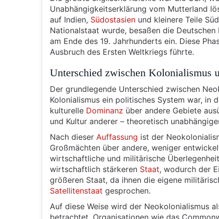
Unabhängigkeitserklärung vom Mutterland lös
auf Indien,
Südostasien
und kleinere Teile Sü
Nationalstaat wurde, besaßen die Deutschen k
am Ende des 19. Jahrhunderts ein. Diese Pha
Ausbruch des Ersten Weltkriegs führte.
Unterschied zwischen Kolonialismus 
Der grundlegende Unterschied zwischen Neoko
Kolonialismus ein politisches System war, in d
kulturelle
Dominanz
über andere Gebiete ausü
und Kultur anderer – theoretisch unabhängige
Nach dieser
Auffassung
ist der Neokolonialis
Großmächten über andere, weniger entwickelt
wirtschaftliche und militärische Überlegenhe
wirtschaftlich stärkeren
Staat
, wodurch der E
größeren Staat, da ihnen die eigene militäri
Satellitenstaat
gesprochen.
Auf diese Weise wird der Neokolonialismus a
betrachtet. Organisationen wie das Commonweal