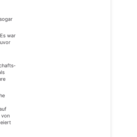
 sogar
 Es war
zuvor
chafts-
ls
hre
che
auf
 von
eiert