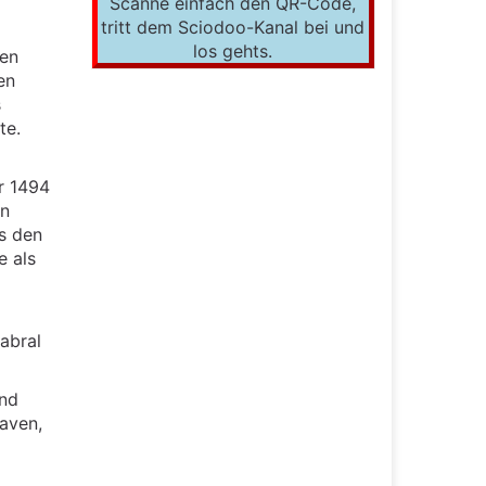
Scanne einfach den QR-Code,
tritt dem Sciodoo-Kanal bei und
los gehts.
ten
en
s
te.
r 1494
en
s den
e als
abral
end
aven,