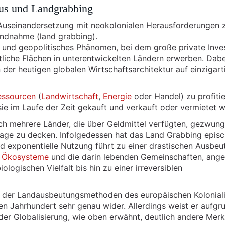
us und Landgrabbing
 Auseinandersetzung mit neokolonialen Herausforderungen 
ndnahme (land grabbing).
es und geopolitisches Phänomen, bei dem große private Inve
liche Flächen in unterentwickelten Ländern erwerben. Dabe
 der heutigen globalen Wirtschaftsarchitektur auf einzigart
essourcen
(
Landwirtschaft
,
Energie
oder Handel) zu profitie
ie im Laufe der Zeit gekauft und verkauft oder vermietet 
h mehrere Länder, die über Geldmittel verfügten, gezwung
rage zu decken. Infolgedessen hat das Land Grabbing epis
exponentielle Nutzung führt zu einer drastischen Ausbeu
e
Ökosysteme
und die darin lebenden Gemeinschaften, ang
logischen Vielfalt bis hin zu einer irreversiblen
der Landausbeutungsmethoden des europäischen Kolonial
n Jahrhundert sehr genau wider. Allerdings weist er aufgr
der Globalisierung, wie oben erwähnt, deutlich andere Mer