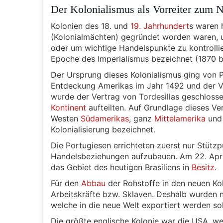
Der Kolonialismus als Vorreiter zum 
Kolonien des 18. und
19. Jahrhundert
s waren 
(Kolonialmächten) gegründet worden waren, u
oder um wichtige Handelspunkte zu kontrolli
Epoche des Imperialismus bezeichnet (1870 
Der Ursprung dieses Kolonialismus ging von 
Entdeckung Amerikas im Jahr 1492 und der Ve
wurde der Vertrag von Tordesillas geschloss
Kontinent
aufteilten. Auf Grundlage dieses Ve
Westen
Südamerikas
, ganz
Mittelamerika
und
Kolonialisierung bezeichnet.
Die Portugiesen errichteten zuerst nur Stütz
Handelsbeziehungen aufzubauen. Am 22. Apri
das Gebiet des heutigen Brasiliens in
Besitz
.
Für den
Abbau
der Rohstoffe in den neuen Ko
Arbeitskräfte bzw. Sklaven. Deshalb wurden n
welche in die neue Welt exportiert werden sol
Die größte englische Kolonie war die USA, we