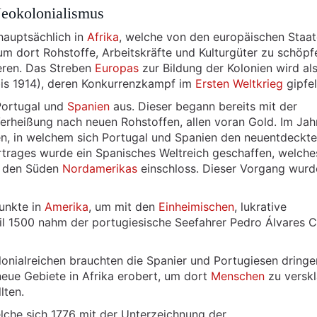
Neokolonialismus
hauptsächlich in
Afrika
, welche von den europäischen Staa
m dort Rohstoffe, Arbeitskräfte und Kulturgüter zu schöpf
eren. Das Streben
Europas
zur Bildung der Kolonien wird al
bis 1914), deren Konkurrenzkampf im
Ersten Weltkrieg
gipfel
Portugal und
Spanien
aus. Dieser begann bereits mit der
rheißung nach neuen Rohstoffen, allen voran Gold. Im Jah
en, in welchem sich Portugal und Spanien den neuentdeckt
rtrages wurde ein Spanisches Weltreich geschaffen, welche
 den Süden
Nordamerikas
einschloss. Dieser Vorgang wurd
punkte in
Amerika
, um mit den
Einheimischen
, lukrative
l 1500 nahm der portugiesische Seefahrer Pedro Álvares C
lonialreichen brauchten die Spanier und Portugiesen dring
eue Gebiete in Afrika erobert, um dort
Menschen
zu verskl
lten.
lche sich 1776 mit der Unterzeichnung der