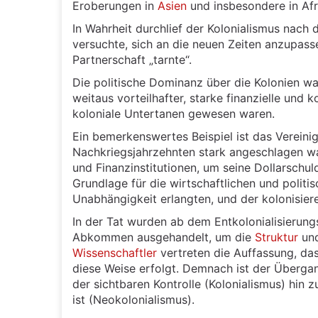
Eroberungen in
Asien
und insbesondere in Afr
In Wahrheit durchlief der Kolonialismus nach
versuchte, sich an die neuen Zeiten anzupasse
Partnerschaft „tarnte“.
Die politische Dominanz über die Kolonien wa
weitaus vorteilhafter, starke finanzielle un
koloniale Untertanen gewesen waren.
Ein bemerkenswertes Beispiel ist das Vereinig
Nachkriegsjahrzehnten stark angeschlagen war
und Finanzinstitutionen, um seine Dollarschu
Grundlage für die wirtschaftlichen und polit
Unabhängigkeit erlangten, und der kolonisie
In der Tat wurden ab dem Entkolonialisierun
Abkommen ausgehandelt, um die
Struktur
und
Wissenschaftler
vertreten die Auffassung, da
diese Weise erfolgt. Demnach ist der Überg
der sichtbaren Kontrolle (Kolonialismus) hin z
ist (Neokolonialismus).