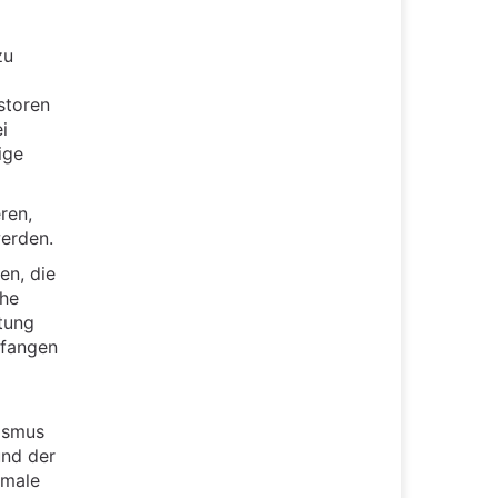
zu
storen
i
ige
ren,
werden.
en, die
che
tung
efangen
ismus
und der
kmale