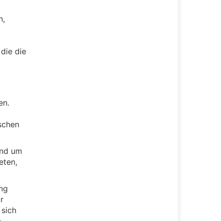
n,
die die
en.
schen
and um
eten,
ang
r
 sich