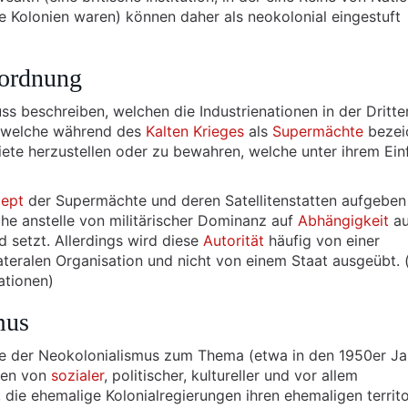
e Kolonien waren) können daher als neokolonial eingestuft
tordnung
uss beschreiben, welchen die Industrienationen in der Dritte
n, welche während des
Kalten Krieges
als
Supermächte
bezei
ete herzustellen oder zu bewahren, welche unter ihrem Ein
ept
der Supermächte und deren Satellitenstatten aufgeben
he anstelle von militärischer Dominanz auf
Abhängigkeit
au
d setzt. Allerdings wird diese
Autorität
häufig von einer
ateralen Organisation und nicht von einem Staat ausgeübt. (
ationen)
mus
 der Neokolonialismus zum Thema (etwa in den 1950er Ja
ten von
sozialer
, politischer, kultureller und vor allem
 die ehemalige Kolonialregierungen ihren ehemaligen territo