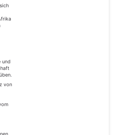
sich
frika
m
e und
haft
uüben.
nz von
 vom
onen