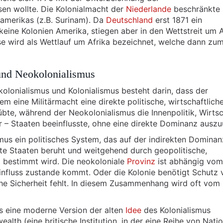
en wollte. Die Kolonialmacht der
Niederlande
beschränkte 
damerikas (z.B. Surinam). Da
Deutschland
erst 1871 ein
eine Kolonien Amerika, stiegen aber in den Wettstreit um A
se wird als Wettlauf um Afrika bezeichnet, welche dann zu
und Neokolonialismus
lonialismus und Kolonialismus besteht darin, dass der
em eine Militärmacht eine direkte politische, wirtschaftlich
bte, während der Neokolonialismus die Innenpolitik, Wirtsc
r – Staaten beeinflusste, ohne eine direkte Dominanz ausz
mus ein politisches System, das auf der indirekten Domina
e Staaten beruht und weitgehend durch geopolitische,
it bestimmt wird. Die neokoloniale
Provinz
ist abhängig vom
influss zustande kommt. Oder die Kolonie benötigt Schutz
sche Sicherheit fehlt. In diesem Zusammenhang wird oft vom
ls eine moderne Version der alten
Idee
des Kolonialismus
th (eine britische Institution, in der eine Reihe von Nati