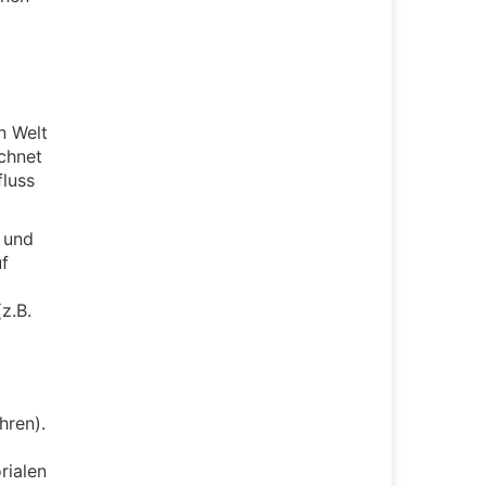
n Welt
chnet
fluss
 und
f
z.B.
hren).
rialen