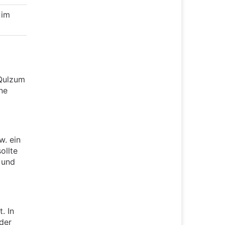
 im
 Qulzum
ne
w. ein
ollte
 und
. In
der