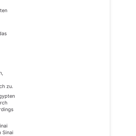
ten
das
n,
ch zu.
gypten
urch
rdings
inai
 Sinai