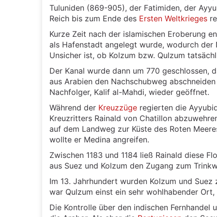
Tuluniden (869-905), der Fatimiden, der Ayy
Reich bis zum Ende des
Ersten Weltkrieges
re
Kurze Zeit nach der islamischen Eroberung e
als Hafenstadt angelegt wurde, wodurch der N
Unsicher ist, ob Kolzum bzw. Qulzum tatsächl
Der Kanal wurde dann um 770 geschlossen, da
aus Arabien den Nachschubweg abschneiden w
Nachfolger, Kalif al-Mahdi, wieder geöffnet.
Während der
Kreuzzüge
regierten die Ayyubi
Kreuzritters Rainald von Chatillon abzuwehren
auf dem Landweg zur Küste des Roten Meeres
wollte er Medina angreifen.
Zwischen 1183 und 1184 ließ Rainald diese Fl
aus Suez und Kolzum den Zugang zum Trinkw
Im 13. Jahrhundert wurden Kolzum und Suez ze
war Qulzum einst ein sehr wohlhabender Ort,
Die Kontrolle über den indischen Fernhandel