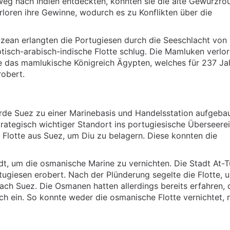
g nach Indien entdeckten, konnten sie die alte Gewürzro
loren ihre Gewinne, wodurch es zu Konflikten über die
Ozean erlangten die Portugiesen durch die Seeschlacht von 
ptisch-arabisch-indische Flotte schlug. Die Mamluken verlo
de das mamlukische Königreich Ägypten, welches für 237 Ja
obert.
de Suez zu einer Marinebasis und Handelsstation aufgebau
rategisch wichtiger Standort ins portugiesische Überseere
 Flotte aus Suez, um Diu zu belagern. Diese konnten die
dt, um die osmanische Marine zu vernichten. Die Stadt At-T
ugiesen erobert. Nach der Plünderung segelte die Flotte, u
ch Suez. Die Osmanen hatten allerdings bereits erfahren, 
ich ein. So konnte weder die osmanische Flotte vernichtet,