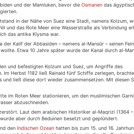
ubiden und der Mamluken, bevor die
Osmanen
das ägyptisc
gierten.
ntstand in der Nähe von Suez eine Stadt, namens Kolzum, w
il und das Rote Meer eine Wasserstraße als Verbindung erh
ich das antike Klysma war.
 der Kalif der Abbasiden – namens al-Mansūr – seinen Fei
ollte. Etwa 10 Jahre später wurde der Kanal durch al-Ma
den und befestigten Kolzum und Suez, um Angriffe des
. Im Herbst 1182 ließ Rainald fünf Schiffe zerlegen, brachte
 und ließ diese dort wieder zusammensetzen. Mit diesen S
otte im Roten Meer stationieren, um den muslimischen Garn
asser abzuschneiden.
rstört. Laut dem arabischen Historiker al-Maqrizi (1364 –
 wurde aber durch Beduinen besetzt und geplündert.
 und den
Indischen Ozean
hatten bis zum 15. und 16. Jahrhun