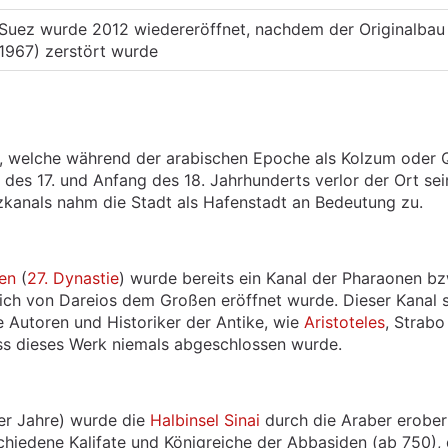
uez wurde 2012 wiedereröffnet, nachdem der Originalbau
 1967) zerstört wurde
a, welche während der arabischen Epoche als Kolzum oder
des 17. und Anfang des 18. Jahrhunderts verlor der Ort sei
zkanals nahm die Stadt als Hafenstadt an Bedeutung zu.
en
(
27. Dynastie
) wurde bereits ein Kanal der Pharaonen bz
ich von Dareios dem Großen eröffnet wurde. Dieser Kanal s
 Autoren und Historiker der Antike, wie
Aristoteles
, Strabo
dass dieses Werk niemals abgeschlossen wurde.
er Jahre) wurde die
Halbinsel Sinai
durch die Araber erobert
hiedene Kalifate und Königreiche der Abbasiden (ab 750), 