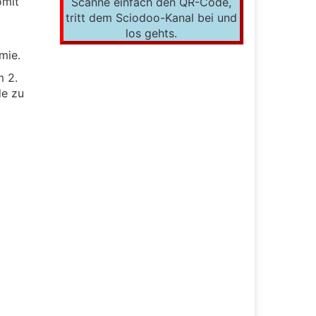
omit
Scanne einfach den QR-Code,
tritt dem Sciodoo-Kanal bei und
los gehts.
mie.
m 2.
de zu