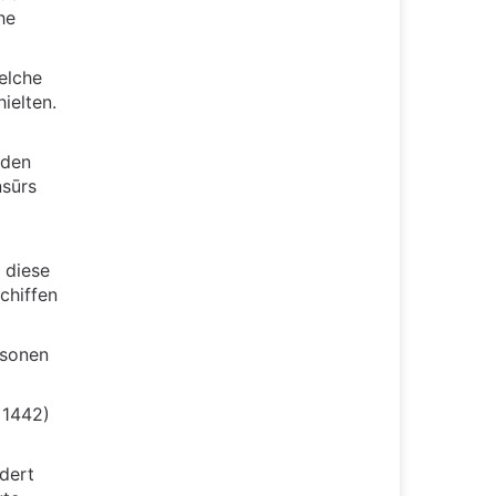
he
elche
ielten.
nden
nsūrs
 diese
chiffen
isonen
 1442)
dert