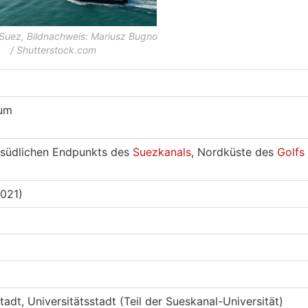
Suez, Bildnachweis: Mariusz Bugno
/ Shutterstock.com
zum
 südlichen Endpunkts des
Suezkanals
, Nordküste des
Golfs
2021)
tadt, Universitätsstadt (Teil der Sueskanal-Universität)