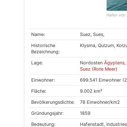
Hafen von 
Name:
Suez, Sues,
Historische
Klysma, Qulzum, Kol
Bezeichnung:
Lage:
Nordosten
Ägyptens
,
Suez
(
Rote Meer
)
Einwohner:
699.541 Einwohner (
Fläche:
9.002 km²
Bevölkerungsdichte:
78 Einwohner/km2
Gründungsjahr:
1859
Bedeutung:
Hafenstadt, Industries