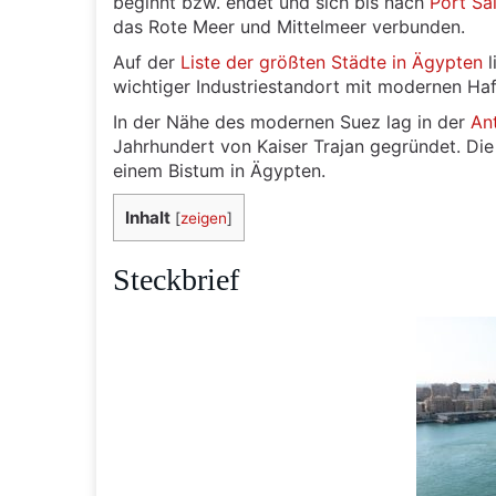
beginnt bzw. endet und sich bis nach
Port Sa
das Rote Meer und Mittelmeer verbunden.
Auf der
Liste der größten Städte in Ägypten
l
wichtiger Industriestandort mit modernen Haf
In der Nähe des modernen Suez lag in der
An
Jahrhundert von Kaiser Trajan gegründet. Di
einem Bistum in Ägypten.
Inhalt
[
zeigen
]
Steckbrief