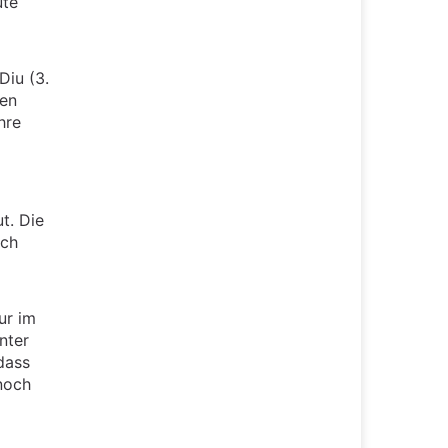
ute
Diu (3.
ren
hre
t. Die
ich
ur im
nter
dass
 noch