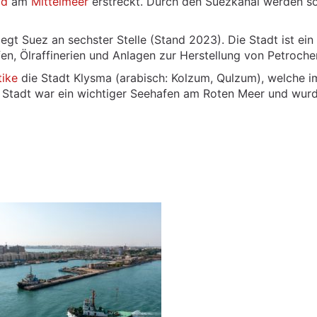
id
am
Mittelmeer
erstreckt. Durch den Suezkanal werden s
iegt Suez an sechster Stelle (Stand 2023). Die Stadt ist ein
en, Ölraffinerien und Anlagen zur Herstellung von Petroche
tike
die Stadt Klysma (arabisch: Kolzum, Qulzum), welche i
e Stadt war ein wichtiger Seehafen am Roten Meer und wur