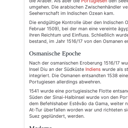
die Araber. Als aber die
Portugiesen
den Seewe
umgehen. Die arabischen Zwischenhändler ver
Seeherrschaft im Indischen Ozean kam.
Die endgültige Kontrolle über den Indischen 
Februar 1509), bei der man eine vereinte ägy
ihren Reichtum und Einfluss. Schließlich wur
bestand, im Jahr 1516/17 von den Osmanen er
Osmanische Epoche
Nach der osmanischen Eroberung 1516/17 wur
Insel Diu an der Südküste
Indiens
wurde als st
integriert. Die Osmanen entsandten 1538 eine
Portugiesen allerdings abwehren.
1541 wurde eine portugiesische Flotte entsan
Süden der Sinai-Halbinsel wurde von den Port
dem Befehlshaber Estêvão da Gama, weiter na
At-Tur überfallen worden war und richteten s
Suez geplündert, werden.