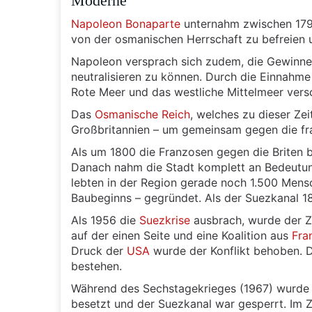
Moderne
Napoleon Bonaparte
unternahm zwischen 1798
von der osmanischen Herrschaft zu befreien u
Napoleon versprach sich zudem, die Gewinn
neutralisieren zu können. Durch die Einnahme
Rote Meer und das westliche Mittelmeer versc
Das
Osmanische Reich
, welches zu dieser Zei
Großbritannien – um gemeinsam gegen die fr
Als um 1800 die Franzosen gegen die Briten 
Danach nahm die Stadt komplett an Bedeutung
lebten in der Region gerade noch 1.500 Mens
Baubeginns – gegründet. Als der Suezkanal 18
Als 1956 die
Suezkrise
ausbrach, wurde der
auf der einen Seite und eine Koalition aus
Fra
Druck der
USA
wurde der Konflikt behoben. D
bestehen.
Während des Sechstagekrieges (1967) wurde di
besetzt und der Suezkanal war gesperrt. Im