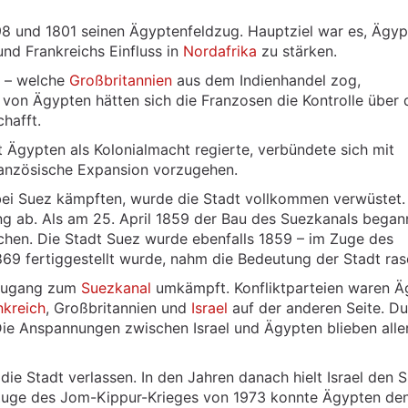
 und 1801 seinen Ägyptenfeldzug. Hauptziel war es, Ägyp
nd Frankreichs Einfluss in
Nordafrika
zu stärken.
e – welche
Großbritannien
aus dem Indienhandel zog,
 von Ägypten hätten sich die Franzosen die Kontrolle über 
hafft.
t Ägypten als Kolonialmacht regierte, verbündete sich mit
anzösische Expansion vorzugehen.
bei Suez kämpften, wurde die Stadt vollkommen verwüstet.
 ab. Als am 25. April 1859 der Bau des Suezkanals began
chen. Die Stadt Suez wurde ebenfalls 1859 – im Zuge des
69 fertiggestellt wurde, nahm die Bedeutung der Stadt ras
 Zugang zum
Suezkanal
umkämpft. Konfliktparteien waren Ä
nkreich
, Großbritannien und
Israel
auf der anderen Seite. D
ie Anspannungen zwischen Israel und Ägypten blieben alle
e Stadt verlassen. In den Jahren danach hielt Israel den S
 Zuge des Jom-Kippur-Krieges von 1973 konnte Ägypten den