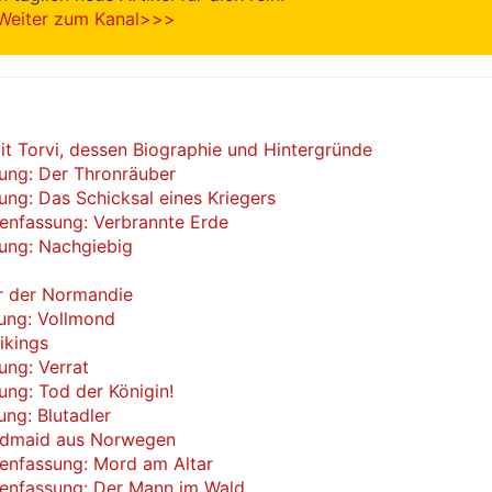
Weiter zum Kanal>>>
mit Torvi, dessen Biographie und Hintergründe
ung: Der Thronräuber
ng: Das Schicksal eines Kriegers
menfassung: Verbrannte Erde
sung: Nachgiebig
er der Normandie
sung: Vollmond
ikings
ung: Verrat
ung: Tod der Königin!
ng: Blutadler
hildmaid aus Norwegen
menfassung: Mord am Altar
menfassung: Der Mann im Wald