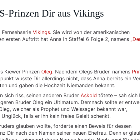
-Prinzen Dir aus Vikings
r Fernsehserie
Vikings
. Sie wird von der amerikanischen
n ersten Auftritt hat Anna in Staffel 6 Folge 2, namens
„De
es Kiewer Prinzen
Oleg
. Nachdem Olegs Bruder, namens
Pri
punkt wusste Dir allerdings nicht, dass Anna bereits ein Ver
teten und gaben die Hochzeit Niemanden bekannt.
n sich riss, seinen anderen Bruder
Askold
tötete – sah sich 
ngeren Bruder Oleg ein Ultimatum. Demnach sollte er entwe
Oleg, welcher als Prophet und Weissager bekannt war,
nglück, falls er ihn kein freies Geleit schenkt.
ruders glauben wollte, forderte einen Beweis für dessen
rinz Dir nach den Namen seiner neuen Ehefrau. Denn er glau
chließung – niemand deren Namen kannte. Nach zwei Stunde