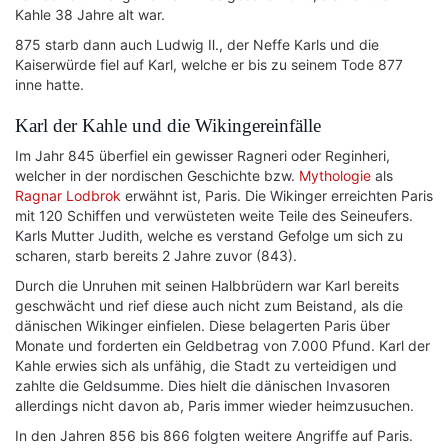
Kahle 38 Jahre alt war.
875 starb dann auch Ludwig Ⅱ., der Neffe Karls und die
Kaiserwürde fiel auf Karl, welche er bis zu seinem Tode 877
inne hatte.
Karl der Kahle und die Wikingereinfälle
Im Jahr 845 überfiel ein gewisser Ragneri oder Reginheri,
welcher in der nordischen Geschichte bzw.
Mythologie
als
Ragnar Lodbrok
erwähnt ist, Paris. Die Wikinger erreichten Paris
mit 120 Schiffen und verwüsteten weite Teile des Seineufers.
Karls Mutter Judith, welche es verstand Gefolge um sich zu
scharen, starb bereits 2 Jahre zuvor (843).
Durch die Unruhen mit seinen Halbbrüdern war Karl bereits
geschwächt und rief diese auch nicht zum Beistand, als die
dänischen Wikinger einfielen. Diese belagerten Paris über
Monate und forderten ein Geldbetrag von 7.000 Pfund. Karl der
Kahle erwies sich als unfähig, die Stadt zu verteidigen und
zahlte die Geldsumme. Dies hielt die dänischen Invasoren
allerdings nicht davon ab, Paris immer wieder heimzusuchen.
In den Jahren 856 bis 866 folgten weitere Angriffe auf Paris.