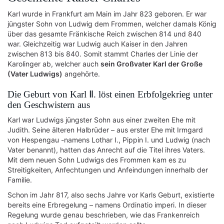
Karl wurde in Frankfurt am Main im Jahr 823 geboren. Er war
jüngster Sohn von Ludwig dem Frommen, welcher damals König
über das gesamte Fränkische Reich zwischen 814 und 840
war. Gleichzeitig war Ludwig auch Kaiser in den Jahren
zwischen 813 bis 840. Somit stammt Charles der Linie der
Karolinger ab, welcher auch
sein Großvater Karl der Große
(Vater Ludwigs)
angehörte.
Die Geburt von Karl Ⅱ. löst einen Erbfolgekrieg unter
den Geschwistern aus
Karl war Ludwigs jüngster Sohn aus einer zweiten Ehe mit
Judith. Seine älteren Halbrüder – aus erster Ehe mit Irmgard
von Hespengau -namens Lothar Ⅰ., Pippin Ⅰ. und Ludwig (nach
Vater benannt), hatten das Anrecht auf die Titel ihres Vaters.
Mit dem neuen Sohn Ludwigs des Frommen kam es zu
Streitigkeiten, Anfechtungen und Anfeindungen innerhalb der
Familie.
Schon im Jahr 817, also sechs Jahre vor Karls Geburt, existierte
bereits eine Erbregelung – namens Ordinatio imperi. In dieser
Regelung wurde genau beschrieben, wie das Frankenreich