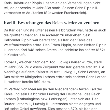
Karls Halbbruder Pippin Ⅰ. nahm an den Verhandlungen nicht
teil, da er bereits im Jahr 838 starb. Seinem Sohn Pippin Ⅱ.
vermachte er Aquitanien (Südwesten Frankenreich).
Karl Ⅱ. Bestrebungen das Reich wieder zu vereinen
Da Karl der jüngste unter seinen Halbbrüdern war, hatte er auch
die größten Chancen, alle anderen zu überleben. Sein
Hallbruder Pippin war bereits tot, als Karl der Kahle das
Westfrankenreich erbte. Den Erben Pippin, seinen Neffen Pippin
Ⅱ., enthob Karl 848 seines Amtes und schickte ihn später (852)
in Klosterhaft.
Lothar Ⅰ., welcher nach dem Tod Ludwigs Kaiser wurde, starb
im Jahr 855. Zu diesem Zeitpunkt war Karl gerade erst 32. Die
Nachfolge auf dem Kaiserstuhl trat Ludwig Ⅱ., Sohn Lothars, an.
Das mittlerer Königreich Lothars erbte sein anderer Sohn Lothar
Ⅱ., welcher bereits 869 starb.
Im Vertrag von Meersen (in den Niederlanden) teilten Karl der
Kahle und sein Halbbruder Ludwig der Deutsche., das Reich
Lothars (Lotharingiens bzw. Lothringen) unter sich auf. Der
Bruder Lothars Ⅱ., Ludwig Ⅱ., unternahm nichts dagegen und
ließ seine Onkel gewähren. Dies geschah 870, als Karl der