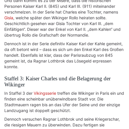
Und dann kommt es zu der Misere, dass die historischen
Personen Kaiser Karl Ⅱ. (845) und Karl Ⅲ. (911) miteinander
verschmelzen. In der Serie hat Charles eine Tochter, namens
Gisla
, welche später den Wikinger Rollo heiraten sollte.
Geschichtlich gesehen war Gisla Tochter von Karl Ⅲ. „dem
Einfältigen“. Dieser war der Enkel von Karl Ⅱ. „dem Kahlen“ und
übertrug Rollo die Grafschaft der Normandie.
Dennoch ist in der Serie definitiv Kaiser Karl der Kahle gemeint,
da oft betont wird – dass es sich um den Enkel Karl des Großen
handelt. Ebenfalls ist klar, dass der Parisraubzug von 845
gemeint ist, da Ragnar Lothbrok das Lösegeld erpressen
konnte.
Staffel 3: Kaiser Charles und die Belagerung der
Wikinger
In Staffel 3 der
Vikingsserie
treffen die Wikinger in Paris ein und
finden eine scheinbar unüberwindbare Stadt vor. Die
Stadtmauern ragen bis an das Ufer der Seine und der einzige
Landzugang ist doppelt geschützt.
Dennoch versuchen Ragnar Lothbrok und seine Kriegerschar,
die riesigen Mauern zu überwinden. Dazu fertigen sie