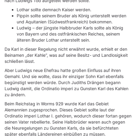
nach Ludwigs Tod aufgeteilt werden sollte.
Lothar sollte demnach Kaiser werden.
Pippin sollte seinem Bruder als König unterstellt werden
und Aquitanien (Südwestfrankreich) bekommen.
Ludwig – der jüngste Halbbruder Karls sollte als König
von Bayern und des ostfränkischen Reiches, seinem
älteren Bruder Lothar unterstellt sein.
Da Karl in dieser Regelung nicht erwähnt wurde, erhielt er den
Beinamen „der Kahle“, was auf seine Besitz- und Landlosigkeit
schließen lässt.
Aber Ludwigs neue Ehefrau hatte großen Einfluss auf ihren
Gemahl. Und sie wollte, dass ihr einziger Sohn Karl ebenfalls
begünstigt werden würde. Durch Judiths Drängen begann
Ludwig damit, die Ordinatio imperi zu Gunsten Karl des Kahlen
zu ändern.
Beim Reichstag in Worms 929 wurde Karl das Gebiet
Alemannien zugesprochen. Dieses Gebiet sollte laut der
Ordinatio imperi Lothar Ⅰ. gehören, wodurch dieser fortan gegen
seinen Vater rebellierte. Seine Halbbrüder waren auch gegen
die Neuregelungen zu Gunsten Karls, da sie befürchteten
später ebenfalls Ländereinen einbüßen zu müssen.