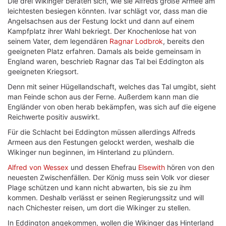
Die drei Wikinger beraten sich, wie sie Alfreds große Armee am
leichtesten besiegen könnten. Ivar schlägt vor, dass man die
Angelsachsen aus der Festung lockt und dann auf einem
Kampfplatz ihrer Wahl bekriegt. Der Knochenlose hat von
seinem Vater, dem legendären
Ragnar Lodbrok
, bereits den
geeigneten Platz erfahren. Damals als beide gemeinsam in
England waren, beschrieb Ragnar das Tal bei Eddington als
geeigneten Kriegsort.
Denn mit seiner Hügellandschaft, welches das Tal umgibt, sieht
man Feinde schon aus der Ferne. Außerdem kann man die
Engländer von oben herab bekämpfen, was sich auf die eigene
Reichwerte positiv auswirkt.
Für die Schlacht bei Eddington müssen allerdings Alfreds
Armeen aus den Festungen gelockt werden, weshalb die
Wikinger nun beginnen, im Hinterland zu plündern.
Alfred von Wessex
und dessen Ehefrau
Elsewith
hören von den
neuesten Zwischenfällen. Der König muss sein Volk vor dieser
Plage schützen und kann nicht abwarten, bis sie zu ihm
kommen. Deshalb verlässt er seinen Regierungssitz und will
nach Chichester reisen, um dort die Wikinger zu stellen.
In Eddington angekommen, wollen die Wikinger das Hinterland