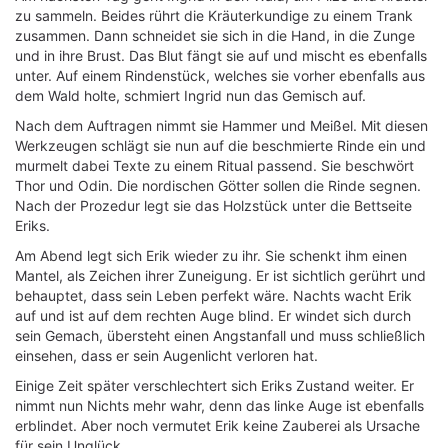
zu sammeln. Beides rührt die Kräuterkundige zu einem Trank
zusammen. Dann schneidet sie sich in die Hand, in die Zunge
und in ihre Brust. Das Blut fängt sie auf und mischt es ebenfalls
unter. Auf einem Rindenstück, welches sie vorher ebenfalls aus
dem Wald holte, schmiert Ingrid nun das Gemisch auf.
Nach dem Auftragen nimmt sie Hammer und Meißel. Mit diesen
Werkzeugen schlägt sie nun auf die beschmierte Rinde ein und
murmelt dabei Texte zu einem Ritual passend. Sie beschwört
Thor und Odin. Die nordischen Götter sollen die Rinde segnen.
Nach der Prozedur legt sie das Holzstück unter die Bettseite
Eriks.
Am Abend legt sich Erik wieder zu ihr. Sie schenkt ihm einen
Mantel, als Zeichen ihrer Zuneigung. Er ist sichtlich gerührt und
behauptet, dass sein Leben perfekt wäre. Nachts wacht Erik
auf und ist auf dem rechten Auge blind. Er windet sich durch
sein Gemach, übersteht einen Angstanfall und muss schließlich
einsehen, dass er sein Augenlicht verloren hat.
Einige Zeit später verschlechtert sich Eriks Zustand weiter. Er
nimmt nun Nichts mehr wahr, denn das linke Auge ist ebenfalls
erblindet. Aber noch vermutet Erik keine Zauberei als Ursache
für sein Unglück.