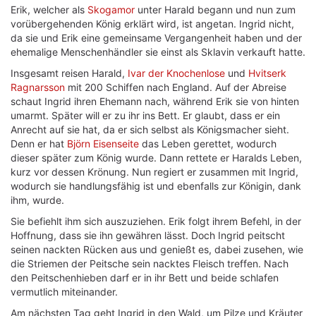
Erik, welcher als
Skogamor
unter Harald begann und nun zum
vorübergehenden König erklärt wird, ist angetan. Ingrid nicht,
da sie und Erik eine gemeinsame Vergangenheit haben und der
ehemalige Menschenhändler sie einst als Sklavin verkauft hatte.
Insgesamt reisen Harald,
Ivar der Knochenlose
und
Hvitserk
Ragnarsson
mit 200 Schiffen nach England. Auf der Abreise
schaut Ingrid ihren Ehemann nach, während Erik sie von hinten
umarmt. Später will er zu ihr ins Bett. Er glaubt, dass er ein
Anrecht auf sie hat, da er sich selbst als Königsmacher sieht.
Denn er hat
Björn Eisenseite
das Leben gerettet, wodurch
dieser später zum König wurde. Dann rettete er Haralds Leben,
kurz vor dessen Krönung. Nun regiert er zusammen mit Ingrid,
wodurch sie handlungsfähig ist und ebenfalls zur Königin, dank
ihm, wurde.
Sie befiehlt ihm sich auszuziehen. Erik folgt ihrem Befehl, in der
Hoffnung, dass sie ihn gewähren lässt. Doch Ingrid peitscht
seinen nackten Rücken aus und genießt es, dabei zusehen, wie
die Striemen der Peitsche sein nacktes Fleisch treffen. Nach
den Peitschenhieben darf er in ihr Bett und beide schlafen
vermutlich miteinander.
Am nächsten Tag geht Ingrid in den Wald, um Pilze und Kräuter