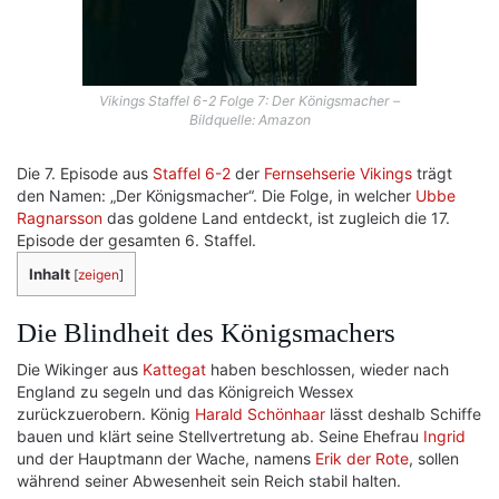
Vikings Staffel 6-2 Folge 7: Der Königsmacher –
Bildquelle: Amazon
Die 7. Episode aus
Staffel 6-2
der
Fernsehserie Vikings
trägt
den Namen: „Der Königsmacher“. Die Folge, in welcher
Ubbe
Ragnarsson
das goldene Land entdeckt, ist zugleich die 17.
Episode der gesamten 6. Staffel.
Inhalt
[
zeigen
]
Die Blindheit des Königsmachers
Die Wikinger aus
Kattegat
haben beschlossen, wieder nach
England zu segeln und das Königreich Wessex
zurückzuerobern. König
Harald Schönhaar
lässt deshalb Schiffe
bauen und klärt seine Stellvertretung ab. Seine Ehefrau
Ingrid
und der Hauptmann der Wache, namens
Erik der Rote
, sollen
während seiner Abwesenheit sein Reich stabil halten.