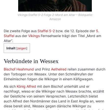
Vikings Staffel 5-2 Folge 2: Mord am Altar – Bildquelle:
Amazon
Die zweite Folge aus
Staffel 5-2
bzw. die 12. Episode der
5.
Staffel
aus der
Vikings
Fernsehserie trägt den Titel „Mord am
Altar“.
Inhalt
[
zeigen
]
Verbündete in Wessex
Bischof Heahmund
und Prinz
Aethelred
reiten zusammen durch
den Torbogen von Wessex. Unter den Schmährufen der
Einheimischen folgen die Wikinger in einem Käfigwagen.
Als sich
König Alfred
mit dem Bischof unterhält und er
nachfragt, wieso er die Wikinger nach Wessex brachte, erzählt
der Geistliche von seinem Versprechen. Letztendlich bietet
auch Alfred den Nordmänner das Land in East Anglia an, wenn
diese bereit sind, Wessex gegen dänische Wikinger zu