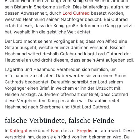
Bischof Heahmund verlangt vom König sein Bischofsamt und
sein Bistum in Sherborne zurück. Dies ist allerdings, aufgrund
dessen Abwesenheit, durch
Lord Cuthred
besetzt worden,
weshalb Heahmund seinen Nachfolger besucht. Bei Cuthred
erfährt dieser, dass der König große Reformen in Gang gesetzt
hat, weshalb ihn die geistliche Welt ächtet.
Der Lord macht seinem Vorgänger klar, dass von Alfred eine
Gefahr ausgeht, welche er einzudämmen versucht. Bischof
Heahmund wittert deshalb Gefahr und klagt Lord Cuthred der
Heuchelei an und droht diesem, dass er sein Amt aufgeben soll.
Lagertha und Heahmund verabreden sich heimlich, um
miteinander zu schlafen. Dabei werden sie von einem Spion
Cuthreds beobachtet. Daraufhin schreibt der Lord seinem
Vorgänger einen Brief, in welchem er ihn der Unzucht mit
Heiden anklagt. Außerdem offenbart der Brief, dass Cuthred
diese Vergehen dem König erzählen will. Daraufhin reitet
Heahmund nach Sherborne und tötet Lord Cuthred.
falsche Verbündete, falsche Feinde
In
Kattegat
verkündet
Ivar
, dass er
Freydis
heiraten wird. Diese
verspricht ihm, dass sie ein Kind von ihm bekommen wird. Da