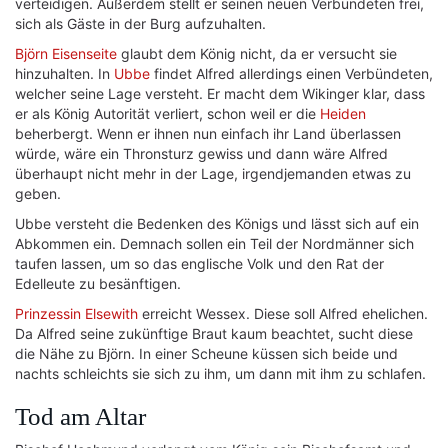
verteidigen. Außerdem stellt er seinen neuen Verbündeten frei,
sich als Gäste in der Burg aufzuhalten.
Björn Eisenseite
glaubt dem König nicht, da er versucht sie
hinzuhalten. In
Ubbe
findet Alfred allerdings einen Verbündeten,
welcher seine Lage versteht. Er macht dem Wikinger klar, dass
er als König Autorität verliert, schon weil er die
Heiden
beherbergt. Wenn er ihnen nun einfach ihr Land überlassen
würde, wäre ein Thronsturz gewiss und dann wäre Alfred
überhaupt nicht mehr in der Lage, irgendjemanden etwas zu
geben.
Ubbe versteht die Bedenken des Königs und lässt sich auf ein
Abkommen ein. Demnach sollen ein Teil der Nordmänner sich
taufen lassen, um so das englische Volk und den Rat der
Edelleute zu besänftigen.
Prinzessin Elsewith
erreicht Wessex. Diese soll Alfred ehelichen.
Da Alfred seine zukünftige Braut kaum beachtet, sucht diese
die Nähe zu Björn. In einer Scheune küssen sich beide und
nachts schleichts sie sich zu ihm, um dann mit ihm zu schlafen.
Tod am Altar