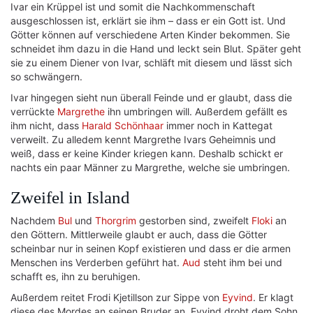
Ivar ein Krüppel ist und somit die Nachkommenschaft
ausgeschlossen ist, erklärt sie ihm – dass er ein Gott ist. Und
Götter können auf verschiedene Arten Kinder bekommen. Sie
schneidet ihm dazu in die Hand und leckt sein Blut. Später geht
sie zu einem Diener von Ivar, schläft mit diesem und lässt sich
so schwängern.
Ivar hingegen sieht nun überall Feinde und er glaubt, dass die
verrückte
Margrethe
ihn umbringen will. Außerdem gefällt es
ihm nicht, dass
Harald Schönhaar
immer noch in Kattegat
verweilt. Zu alledem kennt Margrethe Ivars Geheimnis und
weiß, dass er keine Kinder kriegen kann. Deshalb schickt er
nachts ein paar Männer zu Margrethe, welche sie umbringen.
Zweifel in Island
Nachdem
Bul
und
Thorgrim
gestorben sind, zweifelt
Floki
an
den Göttern. Mittlerweile glaubt er auch, dass die Götter
scheinbar nur in seinen Kopf existieren und dass er die armen
Menschen ins Verderben geführt hat.
Aud
steht ihm bei und
schafft es, ihn zu beruhigen.
Außerdem reitet Frodi Kjetillson zur Sippe von
Eyvind
. Er klagt
diese des Mordes an seinen Bruder an. Eyvind droht dem Sohn