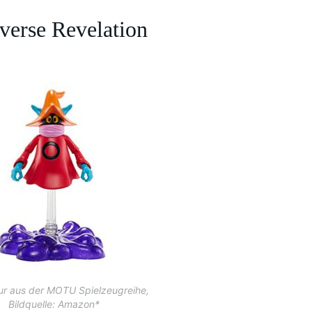
verse Revelation
ur aus der MOTU Spielzeugreihe,
Bildquelle: Amazon*