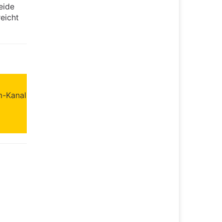
eide
eicht
m-Kanal