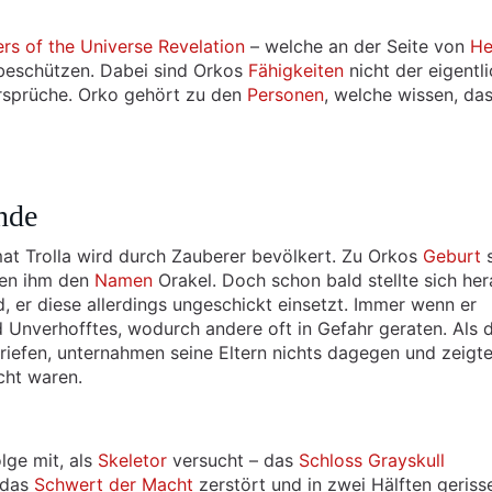
rs of the Universe Revelation
– welche an der Seite von
He
beschützen. Dabei sind Orkos
Fähigkeiten
nicht der eigentl
rsprüche. Orko gehört zu den
Personen
, welche wissen, da
nde
imat Trolla wird durch Zauberer bevölkert. Zu Orkos
Geburt
s
ben ihm den
Namen
Orakel. Doch schon bald stellte sich her
 er diese allerdings ungeschickt einsetzt. Immer wenn er
 Unverhofftes, wodurch andere oft in Gefahr geraten. Als 
 riefen, unternahmen seine Eltern nichts dagegen und zeigt
cht waren.
lge mit, als
Skeletor
versucht – das
Schloss Grayskull
 das
Schwert der Macht
zerstört und in zwei Hälften geriss