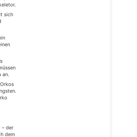
eletor.
t sich
d
ein
einen
as
 müssen
 an.
– Orkos
ngsten.
Orko
w
– der
ich dem