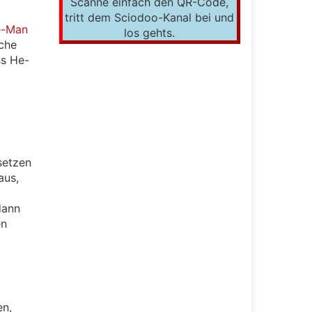
Scanne einfach den QR-Code,
tritt dem Sciodoo-Kanal bei und
-Man
los gehts.
iche
ss He-
etzen
aus,
dann
en
en,