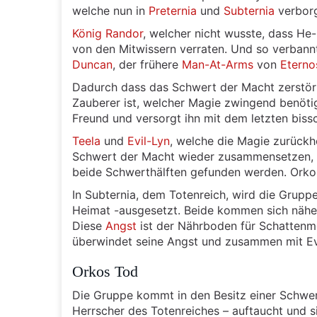
welche nun in
Preternia
und
Subternia
verborg
König Randor
, welcher nicht wusste, dass He
von den Mitwissern verraten. Und so verbannt
Duncan
, der frühere
Man-At-Arms
von
Eterno
Dadurch dass das Schwert der Macht zerstört
Zauberer ist, welcher Magie zwingend benöti
Freund und versorgt ihn mit dem letzten biss
Teela
und
Evil-Lyn
, welche die Magie zurückh
Schwert der Macht wieder zusammensetzen, 
beide Schwerthälften gefunden werden. Orko s
In Subternia, dem Totenreich, wird die Gruppe 
Heimat -ausgesetzt. Beide kommen sich näher
Diese
Angst
ist der Nährboden für Schattenmo
überwindet seine Angst und zusammen mit Ev
Orkos Tod
Die Gruppe kommt in den Besitz einer Schwert
Herrscher des Totenreiches – auftaucht und si