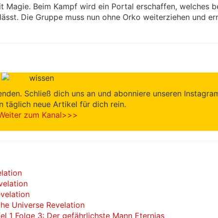
t Magie. Beim Kampf wird ein Portal erschaffen, welches b
lässt. Die Gruppe muss nun ohne Orko weiterziehen und err
enden. Schließ dich uns an und abonniere unseren Instagra
en täglich neue Artikel für dich rein.
Weiter zum Kanal>>>
lation
velation
velation
he Universe Revelation
el 1 Folge 3: Der gefährlichste Mann Eternias