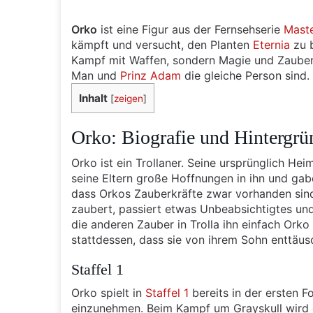
Orko
ist eine Figur aus der Fernsehserie
Maste
kämpft und versucht, den Planten
Eternia
zu 
Kampf mit Waffen, sondern Magie und Zaube
Man und
Prinz Adam
die gleiche Person sind.
Inhalt
[
zeigen
]
Orko: Biografie und Hintergrü
Orko ist ein Trollaner. Seine ursprünglich He
seine Eltern große Hoffnungen in ihn und ga
dass Orkos Zauberkräfte zwar vorhanden sind,
zaubert, passiert etwas Unbeabsichtigtes und
die anderen Zauber in Trolla ihn einfach Orko
stattdessen, dass sie von ihrem Sohn enttäus
Staffel 1
Orko spielt in
Staffel 1
bereits in der ersten Fo
einzunehmen. Beim Kampf um Grayskull wird