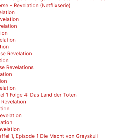
rse – Revelation (Netflixserie)
elation
velation
elation
tion
elation
tion
rse Revelation
tion
se Revelations
ation
ion
elation
fel 1 Folge 4: Das Land der Toten
 Revelation
tion
evelation
ation
evelation
affel 1, Episode 1 Die Macht von Grayskull