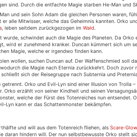
en sind. Durch die entfachte Magie starben He-Man und Sk
-Man und sein Sohn Adam die gleichen Personen waren, fühl
 er alle Mitwisser, welche das Geheimnis kannten. Orko un
s
, leben seitdem zurückgezogen im
Wald
.
 wurde, schwindet auch die Magie des Planeten. Da Orko 
gt, wird er zunehmend kranker. Duncan kümmert sich um s
chen Magie, welche er irgendwo finden kann.
olen wollen, suchen Duncan auf. Der Waffenschmied soll d
wodurch die Magie nach Eternia zurückkehrt. Doch zuvor
chließt sich der Reisegruppe nach Subternia und Preternia
getrennt. Orko und Evil-Lyn sind einer Illusion von Trolla 
. Orko erzählt von seiner Kindheit und seinen Versagungsä
nster, welche der Fürst des Totenreiches nun entsendet. 
il-Lyn kann er das Schattenmonster bekämpfen.
hälfte und will aus dem Totenreich fliehen, als
Scare-Glo
e daran hindern will. Der nun selbstbewusste Orko stellt s