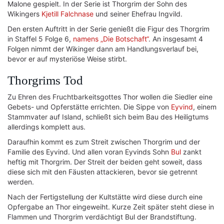
Malone gespielt. In der Serie ist Thorgrim der Sohn des
Wikingers
Kjetill Falchnase
und seiner Ehefrau Ingvild.
Den ersten Auftritt in der Serie genießt die Figur des Thorgrim
in Staffel 5 Folge 6,
namens „Die Botschaft“
. An insgesamt 4
Folgen nimmt der Wikinger dann am Handlungsverlauf bei,
bevor er auf mysteriöse Weise stirbt.
Thorgrims Tod
Zu Ehren des Fruchtbarkeitsgottes Thor wollen die Siedler eine
Gebets- und Opferstätte errichten. Die Sippe von
Eyvind
, einem
Stammvater auf Island, schließt sich beim Bau des Heiligtums
allerdings komplett aus.
Daraufhin kommt es zum Streit zwischen Thorgrim und der
Familie des Eyvind. Und allen voran Eyvinds Sohn
Bul
zankt
heftig mit Thorgrim. Der Streit der beiden geht soweit, dass
diese sich mit den Fäusten attackieren, bevor sie getrennt
werden.
Nach der Fertigstellung der Kultstätte wird diese durch eine
Opfergabe an Thor eingeweiht. Kurze Zeit später steht diese in
Flammen und Thorgrim verdächtigt Bul der Brandstiftung.