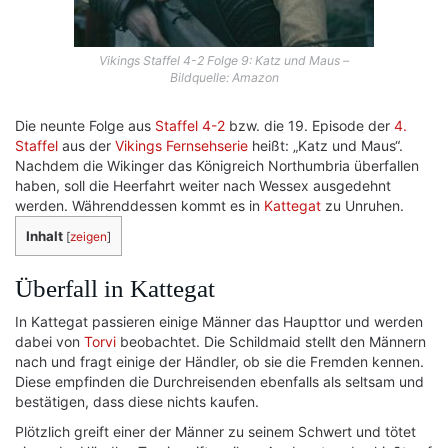
Vikings Staffel 4-2 Folge 9: Katz und Maus –
Bildquelle: Amazon
Die neunte Folge aus
Staffel 4-2
bzw. die 19. Episode der
4.
Staffel
aus der
Vikings Fernsehserie
heißt: „Katz und Maus“.
Nachdem die Wikinger das Königreich Northumbria überfallen
haben, soll die Heerfahrt weiter nach Wessex ausgedehnt
werden. Währenddessen kommt es in
Kattegat
zu Unruhen.
Inhalt
[
zeigen
]
Überfall in Kattegat
In Kattegat passieren einige Männer das Haupttor und werden
dabei von
Torvi
beobachtet. Die Schildmaid stellt den Männern
nach und fragt einige der Händler, ob sie die Fremden kennen.
Diese empfinden die Durchreisenden ebenfalls als seltsam und
bestätigen, dass diese nichts kaufen.
Plötzlich greift einer der Männer zu seinem Schwert und tötet