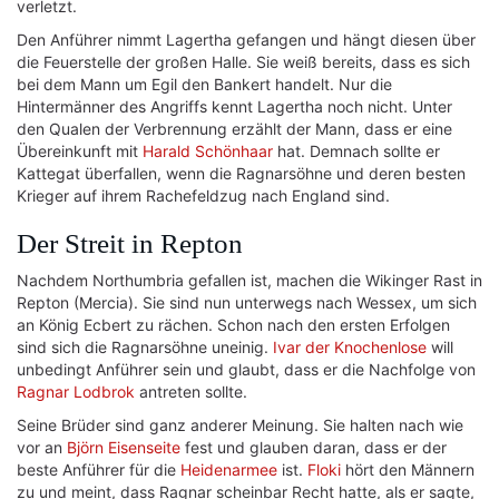
verletzt.
Den Anführer nimmt Lagertha gefangen und hängt diesen über
die Feuerstelle der großen Halle. Sie weiß bereits, dass es sich
bei dem Mann um Egil den Bankert handelt. Nur die
Hintermänner des Angriffs kennt Lagertha noch nicht. Unter
den Qualen der Verbrennung erzählt der Mann, dass er eine
Übereinkunft mit
Harald Schönhaar
hat. Demnach sollte er
Kattegat überfallen, wenn die Ragnarsöhne und deren besten
Krieger auf ihrem Rachefeldzug nach England sind.
Der Streit in Repton
Nachdem Northumbria gefallen ist, machen die Wikinger Rast in
Repton (Mercia). Sie sind nun unterwegs nach Wessex, um sich
an König Ecbert zu rächen. Schon nach den ersten Erfolgen
sind sich die Ragnarsöhne uneinig.
Ivar der Knochenlose
will
unbedingt Anführer sein und glaubt, dass er die Nachfolge von
Ragnar Lodbrok
antreten sollte.
Seine Brüder sind ganz anderer Meinung. Sie halten nach wie
vor an
Björn Eisenseite
fest und glauben daran, dass er der
beste Anführer für die
Heidenarmee
ist.
Floki
hört den Männern
zu und meint, dass Ragnar scheinbar Recht hatte, als er sagte,