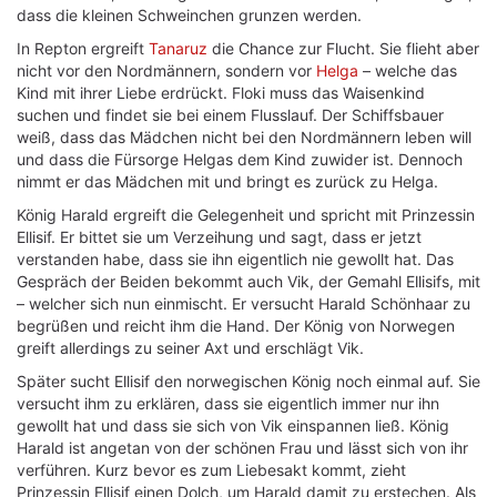
dass die kleinen Schweinchen grunzen werden.
In Repton ergreift
Tanaruz
die Chance zur Flucht. Sie flieht aber
nicht vor den Nordmännern, sondern vor
Helga
– welche das
Kind mit ihrer Liebe erdrückt. Floki muss das Waisenkind
suchen und findet sie bei einem Flusslauf. Der Schiffsbauer
weiß, dass das Mädchen nicht bei den Nordmännern leben will
und dass die Fürsorge Helgas dem Kind zuwider ist. Dennoch
nimmt er das Mädchen mit und bringt es zurück zu Helga.
König Harald ergreift die Gelegenheit und spricht mit Prinzessin
Ellisif. Er bittet sie um Verzeihung und sagt, dass er jetzt
verstanden habe, dass sie ihn eigentlich nie gewollt hat. Das
Gespräch der Beiden bekommt auch Vik, der Gemahl Ellisifs, mit
– welcher sich nun einmischt. Er versucht Harald Schönhaar zu
begrüßen und reicht ihm die Hand. Der König von Norwegen
greift allerdings zu seiner Axt und erschlägt Vik.
Später sucht Ellisif den norwegischen König noch einmal auf. Sie
versucht ihm zu erklären, dass sie eigentlich immer nur ihn
gewollt hat und dass sie sich von Vik einspannen ließ. König
Harald ist angetan von der schönen Frau und lässt sich von ihr
verführen. Kurz bevor es zum Liebesakt kommt, zieht
Prinzessin Ellisif einen Dolch, um Harald damit zu erstechen. Als