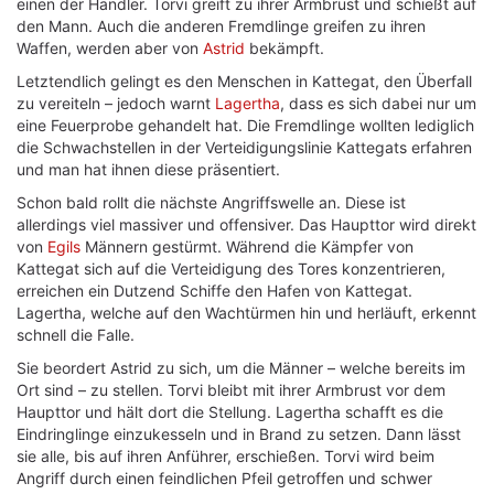
einen der Händler. Torvi greift zu ihrer Armbrust und schießt auf
den Mann. Auch die anderen Fremdlinge greifen zu ihren
Waffen, werden aber von
Astrid
bekämpft.
Letztendlich gelingt es den Menschen in Kattegat, den Überfall
zu vereiteln – jedoch warnt
Lagertha
, dass es sich dabei nur um
eine Feuerprobe gehandelt hat. Die Fremdlinge wollten lediglich
die Schwachstellen in der Verteidigungslinie Kattegats erfahren
und man hat ihnen diese präsentiert.
Schon bald rollt die nächste Angriffswelle an. Diese ist
allerdings viel massiver und offensiver. Das Haupttor wird direkt
von
Egils
Männern gestürmt. Während die Kämpfer von
Kattegat sich auf die Verteidigung des Tores konzentrieren,
erreichen ein Dutzend Schiffe den Hafen von Kattegat.
Lagertha, welche auf den Wachtürmen hin und herläuft, erkennt
schnell die Falle.
Sie beordert Astrid zu sich, um die Männer – welche bereits im
Ort sind – zu stellen. Torvi bleibt mit ihrer Armbrust vor dem
Haupttor und hält dort die Stellung. Lagertha schafft es die
Eindringlinge einzukesseln und in Brand zu setzen. Dann lässt
sie alle, bis auf ihren Anführer, erschießen. Torvi wird beim
Angriff durch einen feindlichen Pfeil getroffen und schwer