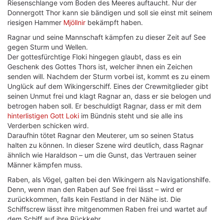
Riesenschlange vom Boden des Meeres auftaucht. Nur der
Donnergott Thor kann sie bändigen und soll sie einst mit seinem
riesigen Hammer
Mjöllnir
bekämpft haben.
Ragnar und seine Mannschaft kämpfen zu dieser Zeit auf See
gegen Sturm und Wellen.
Der gottesfürchtige Floki hingegen glaubt, dass es ein
Geschenk des Gottes Thors ist, welcher ihnen ein Zeichen
senden will. Nachdem der Sturm vorbei ist, kommt es zu einem
Unglück auf dem Wikingerschiff. Eines der Crewmitglieder gibt
seinen Unmut frei und klagt Ragnar an, dass er sie belogen und
betrogen haben soll. Er beschuldigt Ragnar, dass er mit dem
hinterlistigen Gott Loki
im Bündnis steht und sie alle ins
Verderben schicken wird.
Daraufhin tötet Ragnar den Meuterer, um so seinen Status
halten zu können. In dieser Szene wird deutlich, dass Ragnar
ähnlich wie Haraldson – um die Gunst, das Vertrauen seiner
Männer kämpfen muss.
Raben, als Vögel, galten bei den Wikingern als Navigationshilfe.
Denn, wenn man den Raben auf See frei lässt – wird er
zurückkommen, falls kein Festland in der Nähe ist. Die
Schiffscrew lässt ihre mitgenommen Raben frei und wartet auf
dem Schiff auf ihre Rückkehr.