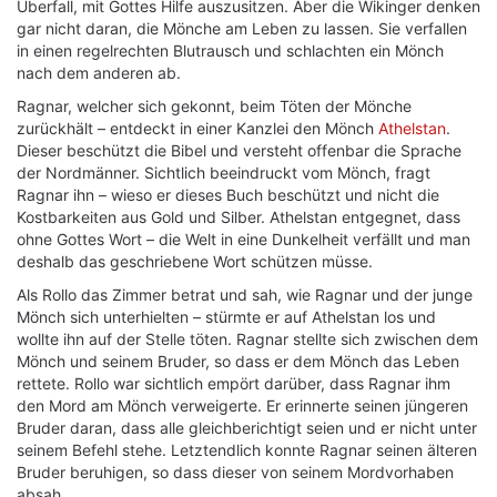
Überfall, mit Gottes Hilfe auszusitzen. Aber die Wikinger denken
gar nicht daran, die Mönche am Leben zu lassen. Sie verfallen
in einen regelrechten Blutrausch und schlachten ein Mönch
nach dem anderen ab.
Ragnar, welcher sich gekonnt, beim Töten der Mönche
zurückhält – entdeckt in einer Kanzlei den Mönch
Athelstan
.
Dieser beschützt die Bibel und versteht offenbar die Sprache
der Nordmänner. Sichtlich beeindruckt vom Mönch, fragt
Ragnar ihn – wieso er dieses Buch beschützt und nicht die
Kostbarkeiten aus Gold und Silber. Athelstan entgegnet, dass
ohne Gottes Wort – die Welt in eine Dunkelheit verfällt und man
deshalb das geschriebene Wort schützen müsse.
Als Rollo das Zimmer betrat und sah, wie Ragnar und der junge
Mönch sich unterhielten – stürmte er auf Athelstan los und
wollte ihn auf der Stelle töten. Ragnar stellte sich zwischen dem
Mönch und seinem Bruder, so dass er dem Mönch das Leben
rettete. Rollo war sichtlich empört darüber, dass Ragnar ihm
den Mord am Mönch verweigerte. Er erinnerte seinen jüngeren
Bruder daran, dass alle gleichberichtigt seien und er nicht unter
seinem Befehl stehe. Letztendlich konnte Ragnar seinen älteren
Bruder beruhigen, so dass dieser von seinem Mordvorhaben
absah.