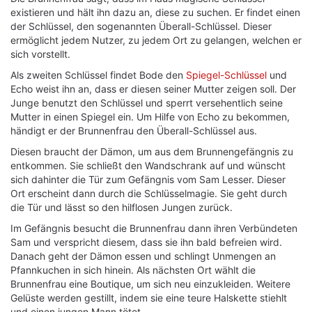
existieren und hält ihn dazu an, diese zu suchen. Er findet einen
der Schlüssel, den sogenannten Überall-Schlüssel. Dieser
ermöglicht jedem Nutzer, zu jedem Ort zu gelangen, welchen er
sich vorstellt.
Als zweiten Schlüssel findet Bode den
Spiegel-Schlüssel
und
Echo weist ihn an, dass er diesen seiner Mutter zeigen soll. Der
Junge benutzt den Schlüssel und sperrt versehentlich seine
Mutter in einen Spiegel ein. Um Hilfe von Echo zu bekommen,
händigt er der Brunnenfrau den Überall-Schlüssel aus.
Diesen braucht der Dämon, um aus dem Brunnengefängnis zu
entkommen. Sie schließt den Wandschrank auf und wünscht
sich dahinter die Tür zum Gefängnis vom Sam Lesser. Dieser
Ort erscheint dann durch die Schlüsselmagie. Sie geht durch
die Tür und lässt so den hilflosen Jungen zurück.
Im Gefängnis besucht die Brunnenfrau dann ihren Verbündeten
Sam und verspricht diesem, dass sie ihn bald befreien wird.
Danach geht der Dämon essen und schlingt Unmengen an
Pfannkuchen in sich hinein. Als nächsten Ort wählt die
Brunnenfrau eine Boutique, um sich neu einzukleiden. Weitere
Gelüste werden gestillt, indem sie eine teure Halskette stiehlt
und einen jungen Mann tötet.