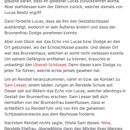
glaubte daran, dass ihr geliebter Lucas zurückkehren würde.
Aber stattdessen kam der Dämon zurück, welcher damals von
Lucas Besitz ergriff.
Dann forderte Lucas, dass sie ihm den Gestaltschlüssel
aushändigt, wodurch er sein Äußeres ändern und dass der
Brunnenfrau Dodge annehmen konnte.
Aber zum Glück war das Echo von Lucas bzw. Dodge an den
Ort gebunden, wo der Echoschlüssel passte. Und dieser Ort
war das Brunnenhaus, welchen er somit nicht verlassen konnte.
Um seinem Gefängnis entfliehen zu können, brauchte er
unbedingt den
Überall-Schlüssel
. Denn dieser kann Dodge zu
jeder Tür führen, welche er/sie jemals gesehen hat.
Um an Rendell heranzukommen, nahm er bzw. sie Kontakt zu
Sam Lesser
, einem labilen Jungen an Rendells Schule auf.
Dieser sah auf Bildern das Echo von Lucas, welcher allerdings in
Gestalt der Brunnenfrau erschien. Sam Lesser ließ sich
dermaßen von der Brunnenfrau beeinflussen, dass er
schließlich zu Rendell fuhr und von ihm die geheimen
Schlüsselverstecke aus dem Keyhouse forderte.
Nachdem Rendell nichts sagte, tötete Sam diesen.
Nina
,
Rendells Ehefrau, überwältigte dann den Mörder ihres Mannes.