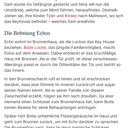
Sam wurde ins Gefängnis gesteckt und Nina will nun die
Umstände, welche zum Mord führten, herausfinden. Deshalb
ziehen sie, ihre Kinder
Tyler
und
Kinsey
nach Matheson, wo sich
das Keyhouse befindet – welches Sam erwähnte.
Die Befreiung Echos
Echo wohnt im Brunnenhaus, als die Lockes das Key House
beziehen.
Bode Locke
, das jüngste Familienmitglied, macht
Fotos auf dem Anwesen. Dabei entdeckt er das bruchfällige
Haus mit Brunnen. Als er die Tür prüft, ist diese verschlossen.
Allerdings passt er durch die Gitterstäbe der Tür und betritt so
das Innere.
In den Brunnenschacht ruft er hinein und ist erschrocken
darüber, dass eine Stimme im Inneren zurückruft und sogar
seinen Namen kennt. Als er seiner Familie von diesem
Zwischenfall erzählt, folgen sie ihm nach draußen. Da aber
niemand einen Schlüssel zum Brunnenhaus hat, kann Bode
keinen Beweis für seine Behauptungen erbringen.
Später hört Bode unheimliche Flüstergeräusche im Haus und
geht zum Brunnen zurück, um mit Echo darüber zu sprechen.
Die Brunnenfrau sagt, dass im Haus magische Schlüssel