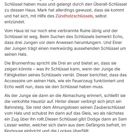
Schlüssel haben muss und gelangt durch den Überall-Schlüssel
zu dessen Haus. Mark hat allerdings gewusst, dass sie kommt
und hat sich, mit Hilfe des
Zündholzschlüssels
, selbst
entzündet.
Vom Haus ist nur noch eine verbrannte Ruine übrig und der
Schlüssel ist weg. Beim Suchen des Schlüssels bemerkt Echo,
dass drei Jungen vor dem Anwesen herumlungern. Und Einer
der Jungen trägt einen merkwürdig aussehenden Schlüssel um
seinen Hals.
Die Brunnenfrau spricht die Drei an und bietet an, dass sie
zeigen könnte – was ihr Schlüssel kann, wenn der Junge die
Fähigkeiten seines Schlüssels verrät. Dieser berichtet, dass das
Accessoire um seinen Hals, wie ein Feuerzeug funktioniert und
Echo weiß nun, dass sie den Schlüssel haben muss.
Als der Junge sie dann an die Abmachung erinnert, schließt sie
die verkohlte Haustür auf. Hinter dieser verbirgt sich jetzt ein
Bahnsteig. Sie reist dem Ahnungslosen seinen Zauberschlüssel
vom Hals und schubst ihn dann auf das Gleis, wo als nächstes
ein Zug über ihn rollt.Diesen Schlüssel gibt Dodge dann an Sam
Lesser weiter, welcher sich dann aus dem Gefängnis befreit, im
Keyhouse einbricht und die Lockes überfällt.