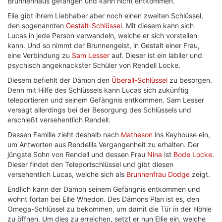
Brunnenhaus gefangen und kann nicht entkommen.
Elie gibt ihrem Liebhaber aber noch einen zweiten Schlüssel,
den sogenannten
Gestalt-Schlüssel
. Mit diesem kann sich
Lucas in jede Person verwandeln, welche er sich vorstellen
kann. Und so nimmt der Brunnengeist, in Gestalt einer Frau,
eine Verbindung zu
Sam Lesser
auf. Dieser ist ein labiler und
psychisch angeknackster Schüler von Rendell Locke.
Diesem befiehlt der Dämon den
Überall-Schlüssel
zu besorgen.
Denn mit Hilfe des Schlüssels kann Lucas sich zukünftig
teleportieren und seinem Gefängnis entkommen. Sam Lesser
versagt allerdings bei der Besorgung des Schlüssels und
erschießt versehentlich Rendell.
Dessen Familie zieht deshalb nach
Matheson
ins Keyhouse ein,
um Antworten aus Rendellls Vergangenheit zu erhalten. Der
jüngste Sohn von Rendell und dessen Frau
Nina
ist
Bode Locke
.
Dieser findet den Teleportschlüssel und gibt diesen
versehentlich Lucas, welche sich als
Brunnenfrau Dodge
zeigt.
Endlich kann der Dämon seinem Gefängnis entkommen und
wohnt fortan bei Ellie Whedon. Des Dämons Plan ist es, den
Omega-Schlüssel zu bekommen, um damit die Tür in der Höhle
zu öffnen. Um dies zu erreichen, setzt er nun Ellie ein, welche