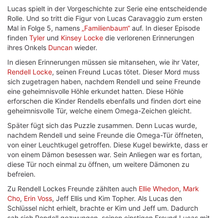
Lucas spielt in der Vorgeschichte zur Serie eine entscheidende
Rolle. Und so tritt die Figur von Lucas Caravaggio zum ersten
Mal in Folge 5, namens
„Familienbaum“
auf. In dieser Episode
finden
Tyler
und
Kinsey Locke
die verlorenen Erinnerungen
ihres Onkels
Duncan
wieder.
In diesen Erinnerungen müssen sie mitansehen, wie ihr Vater,
Rendell Locke
, seinen Freund Lucas tötet. Dieser Mord muss
sich zugetragen haben, nachdem Rendell und seine Freunde
eine geheimnisvolle Höhle erkundet hatten. Diese Höhle
erforschen die Kinder Rendells ebenfalls und finden dort eine
geheimnisvolle Tür, welche einem Omega-Zeichen gleicht.
Später fügt sich das Puzzle zusammen. Denn Lucas wurde,
nachdem Rendell und seine Freunde die Omega-Tür öffneten,
von einer Leuchtkugel getroffen. Diese Kugel bewirkte, dass er
von einem Dämon besessen war. Sein Anliegen war es fortan,
diese Tür noch einmal zu öffnen, um weitere Dämonen zu
befreien.
Zu Rendell Lockes Freunde zählten auch
Ellie Whedon
,
Mark
Cho
,
Erin Voss
, Jeff Ellis und Kim Topher. Als Lucas den
Schlüssel nicht erhielt, brachte er Kim und Jeff um. Dadurch
sah sich Rendell gezwungen, seinen einstigen Freund Lucas mit