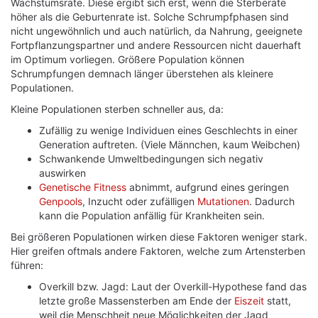
Wachstumsrate. Diese ergibt sich erst, wenn die Sterberate
höher als die Geburtenrate ist. Solche Schrumpfphasen sind
nicht ungewöhnlich und auch natürlich, da Nahrung, geeignete
Fortpflanzungspartner und andere Ressourcen nicht dauerhaft
im Optimum vorliegen. Größere Population können
Schrumpfungen demnach länger überstehen als kleinere
Populationen.
Kleine Populationen sterben schneller aus, da:
Zufällig zu wenige Individuen eines Geschlechts in einer
Generation auftreten. (Viele Männchen, kaum Weibchen)
Schwankende Umweltbedingungen sich negativ
auswirken
Genetische Fitness
abnimmt, aufgrund eines geringen
Genpools
, Inzucht oder zufälligen
Mutationen
. Dadurch
kann die Population anfällig für Krankheiten sein.
Bei größeren Populationen wirken diese Faktoren weniger stark.
Hier greifen oftmals andere Faktoren, welche zum Artensterben
führen:
Overkill bzw. Jagd: Laut der Overkill-Hypothese fand das
letzte große Massensterben am Ende der
Eiszeit
statt,
weil die Menschheit neue Möglichkeiten der Jagd