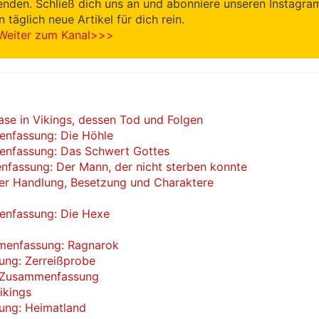
enden. Schließ dich uns an und abonniere unseren Instagra
en täglich neue Artikel für dich rein.
Weiter zum Kanal>>>
nase in Vikings, dessen Tod und Folgen
menfassung: Die Höhle
menfassung: Das Schwert Gottes
enfassung: Der Mann, der nicht sterben konnte
der Handlung, Besetzung und Charaktere
menfassung: Die Hexe
mmenfassung: Ragnarok
ung: Zerreißprobe
r: Zusammenfassung
ikings
sung: Heimatland