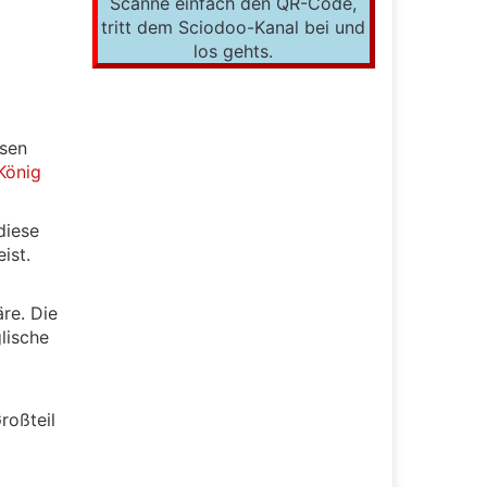
Scanne einfach den QR-Code,
tritt dem Sciodoo-Kanal bei und
los gehts.
osen
König
diese
ist.
re. Die
lische
roßteil