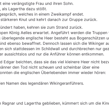
rt eine verängstigte Frau und ihren Sohn.
, als Lagertha dazu stößt.
gespräch, welches in einem Zweikampf endet.
 stärkeren Knut und kehrt danach zur Gruppe zurück.
lündert haben, kehren sie zum Strand zurück.
uppen König Aelles erwartet. Angeführt werden die Truppen
 überlegende englische Heer besteht aus Bogenschützen 
nd ebenso bewaffnet. Dennoch lassen sich die Wikinger a
n sich stattdessen im Schildwall und durchbrechen nur gezi
nder aussichtslos und nur die Anführer können entkommen.
 Edgar beichten, dass sie das viel kleinere Heer nicht be
männer den Tod nicht scheuen und scheinbar über eine
konnten die englischen Überlebenden immer wieder hören:
den Namen des legendären Wikingeranführers.
n Ragnar und Lagertha geblieben, kümmert sich um die Kin