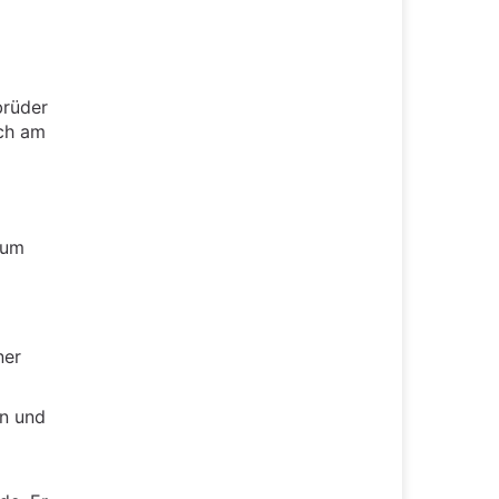
brüder
och am
zum
ner
en und