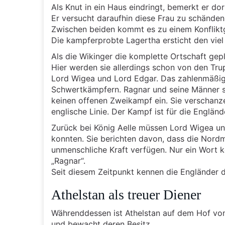
Als Knut in ein Haus eindringt, bemerkt er do
Er versucht daraufhin diese Frau zu schänden
Zwischen beiden kommt es zu einem Konflikt
Die kampferprobte Lagertha ersticht den viel
Als die Wikinger die komplette Ortschaft gep
Hier werden sie allerdings schon von den Tr
Lord Wigea und Lord Edgar. Das zahlenmäßig
Schwertkämpfern. Ragnar und seine Männer si
keinen offenen Zweikampf ein. Sie verschanze
englische Linie. Der Kampf ist für die Englä
Zurück bei König Aelle müssen Lord Wigea und
konnten. Sie berichten davon, dass die Nord
unmenschliche Kraft verfügen. Nur ein Wort 
„Ragnar“.
Seit diesem Zeitpunkt kennen die Engländer 
Athelstan als treuer Diener
Währenddessen ist Athelstan auf dem Hof vo
und bewacht deren Besitz.