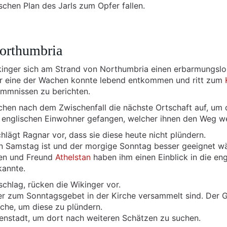
chen Plan des Jarls zum Opfer fallen.
Northumbria
kinger sich am Strand von Northumbria einen erbarmungsl
Nur eine der Wachen konnte lebend entkommen und ritt zum
ommnissen zu berichten.
hen nach dem Zwischenfall die nächste Ortschaft auf, um 
 englischen Einwohner gefangen, welcher ihnen den Weg we
schlägt Ragnar vor, dass sie diese heute nicht plündern.
in Samstag ist und der morgige Sonntag besser geeignet wä
en und Freund
Athelstan
haben ihm einen Einblick in die eng
kannte.
hlag, rücken die Wikinger vor.
ner zum Sonntagsgebet in der Kirche versammelt sind. Der G
rche, um diese zu plündern.
enstadt, um dort nach weiteren Schätzen zu suchen.