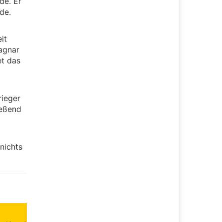
de. Er
de.
it
Ragnar
et das
rieger
ießend
nichts