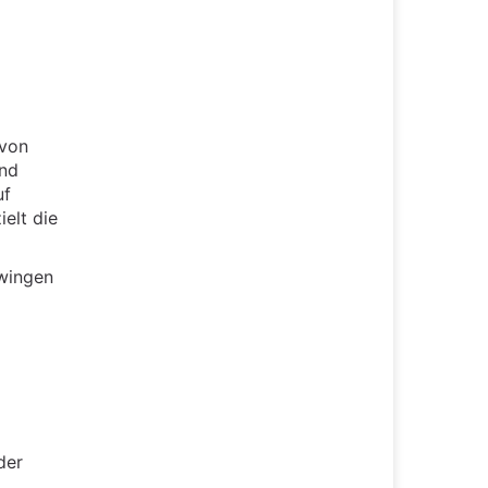
 von
und
uf
elt die
zwingen
der