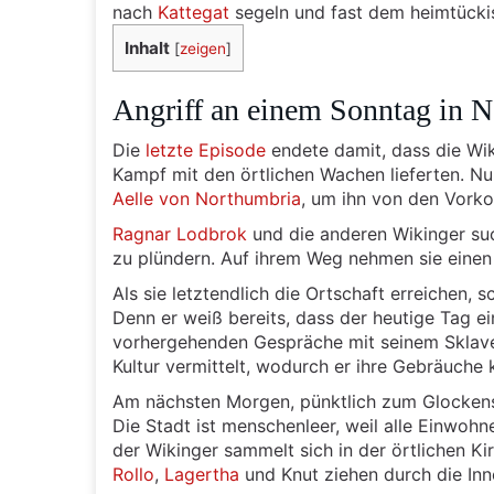
nach
Kattegat
segeln und fast dem heimtückis
Inhalt
[
zeigen
]
Angriff an einem Sonntag in 
Die
letzte Episode
endete damit, dass die Wi
Kampf mit den örtlichen Wachen lieferten. 
Aelle von Northumbria
, um ihn von den Vork
Ragnar Lodbrok
und die anderen Wikinger suc
zu plündern. Auf ihrem Weg nehmen sie einen
Als sie letztendlich die Ortschaft erreichen, 
Denn er weiß bereits, dass der heutige Tag e
vorhergehenden Gespräche mit seinem Sklav
Kultur vermittelt, wodurch er ihre Gebräuche 
Am nächsten Morgen, pünktlich zum Glockensc
Die Stadt ist menschenleer, weil alle Einwoh
der Wikinger sammelt sich in der örtlichen Ki
Rollo
,
Lagertha
und Knut ziehen durch die Inn