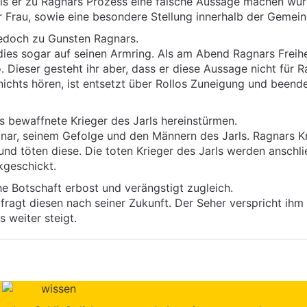
lls er zu Ragnars Prozess eine falsche Aussage machen wür
ur Frau, sowie eine besondere Stellung innerhalb der Gemein
jedoch zu Gunsten Ragnars.
ies sogar auf seinen Armring. Als am Abend Ragnars Freihe
. Dieser gesteht ihr aber, dass er diese Aussage nicht für 
m nichts hören, ist entsetzt über Rollos Zuneigung und beend
ls bewaffnete Krieger des Jarls hereinstürmen.
r, seinem Gefolge und den Männern des Jarls. Ragnars K
und töten diese. Die toten Krieger des Jarls werden anschl
kgeschickt.
he Botschaft erbost und verängstigt zugleich.
fragt diesen nach seiner Zukunft. Der Seher verspricht ihm 
 weiter steigt.