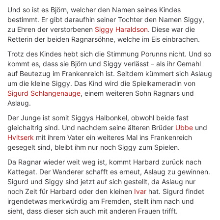
Und so ist es Björn, welcher den Namen seines Kindes
bestimmt. Er gibt daraufhin seiner Tochter den Namen Siggy,
zu Ehren der verstorbenen
Siggy Haraldson
. Diese war die
Retterin der beiden Ragnarsöhne, welche im Eis einbrachen.
Trotz des Kindes hebt sich die Stimmung Porunns nicht. Und so
kommt es, dass sie Björn und Siggy verlässt – als ihr Gemahl
auf Beutezug im Frankenreich ist. Seitdem kümmert sich Aslaug
um die kleine Siggy. Das Kind wird die Spielkameradin von
Sigurd Schlangenauge
, einem weiteren Sohn Ragnars und
Aslaug.
Der Junge ist somit Siggys Halbonkel, obwohl beide fast
gleichaltrig sind. Und nachdem seine älteren Brüder
Ubbe
und
Hvitserk
mit ihrem Vater ein weiteres Mal ins Frankenreich
gesegelt sind, bleibt ihm nur noch Siggy zum Spielen.
Da Ragnar wieder weit weg ist, kommt Harbard zurück nach
Kattegat. Der Wanderer schafft es erneut, Aslaug zu gewinnen.
Sigurd und Siggy sind jetzt auf sich gestellt, da Aslaug nur
noch Zeit für Harbard oder den kleinen
Ivar
hat. Sigurd findet
irgendetwas merkwürdig am Fremden, stellt ihm nach und
sieht, dass dieser sich auch mit anderen Frauen trifft.