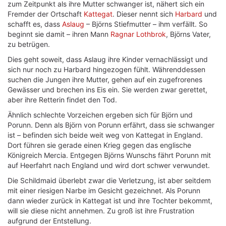
zum Zeitpunkt als ihre Mutter schwanger ist, nähert sich ein
Fremder der Ortschaft
Kattegat
. Dieser nennt sich
Harbard
und
schafft es, dass
Aslaug
– Björns Stiefmutter – ihm verfällt. So
beginnt sie damit – ihren Mann
Ragnar Lothbrok
, Björns Vater,
zu betrügen.
Dies geht soweit, dass Aslaug ihre Kinder vernachlässigt und
sich nur noch zu Harbard hingezogen fühlt. Währenddessen
suchen die Jungen ihre Mutter, gehen auf ein zugefrorenes
Gewässer und brechen ins Eis ein. Sie werden zwar gerettet,
aber ihre Retterin findet den Tod.
Ähnlich schlechte Vorzeichen ergeben sich für Björn und
Porunn. Denn als Björn von Porunn erfährt, dass sie schwanger
ist – befinden sich beide weit weg von Kattegat in England.
Dort führen sie gerade einen Krieg gegen das englische
Königreich Mercia. Entgegen Björns Wunschs fährt Porunn mit
auf Heerfahrt nach England und wird dort schwer verwundet.
Die Schildmaid überlebt zwar die Verletzung, ist aber seitdem
mit einer riesigen Narbe im Gesicht gezeichnet. Als Porunn
dann wieder zurück in Kattegat ist und ihre Tochter bekommt,
will sie diese nicht annehmen. Zu groß ist ihre Frustration
aufgrund der Entstellung.