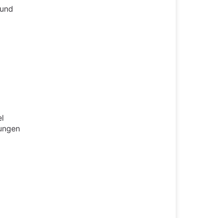
 und
el
rungen