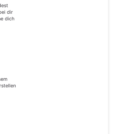
dest
ei dir
he dich
esem
rstellen