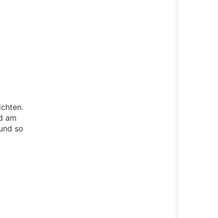
ichten.
nd am
und so