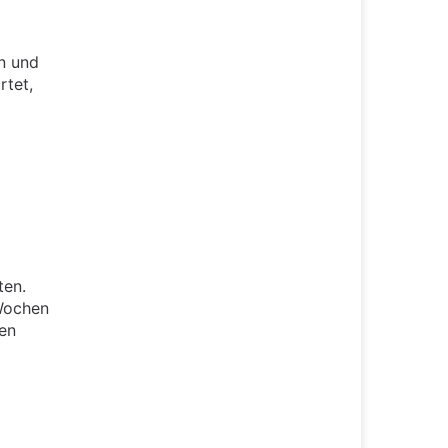
n und
rtet,
ten.
 Wochen
hen