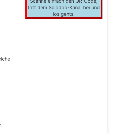
Scanne einfach den QR-Code,
tritt dem Sciodoo-Kanal bei und
los gehts.
elche
t
n