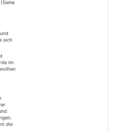
 (Siehe
 und
s sich
st
rde im
wollten
n
war
 und
ngen.
um die