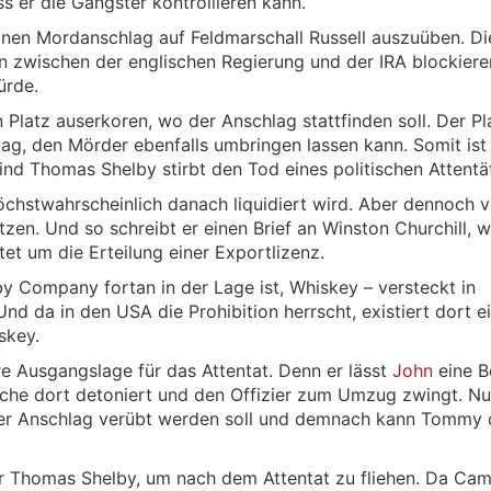
s er die Gangster kontrollieren kann.
nen Mordanschlag auf Feldmarschall Russell auszuüben. Di
 zwischen der englischen Regierung und der IRA blockiere
ürde.
latz auserkoren, wo der Anschlag stattfinden soll. Der Pla
ag, den Mörder ebenfalls umbringen lassen kann. Somit ist
nd Thomas Shelby stirbt den Tod eines politischen Attentät
chstwahrscheinlich danach liquidiert wird. Aber dennoch v
zen. Und so schreibt er einen Brief an Winston Churchill, 
ttet um die Erteilung einer Exportlizenz.
by Company fortan in der Lage ist, Whiskey – versteckt in
nd da in den USA die Prohibition herrscht, existiert dort e
skey.
 Ausgangslage für das Attentat. Denn er lässt
John
eine 
che dort detoniert und den Offizier zum Umzug zwingt. N
der Anschlag verübt werden soll und demnach kann Tommy
r Thomas Shelby, um nach dem Attentat zu fliehen. Da Cam