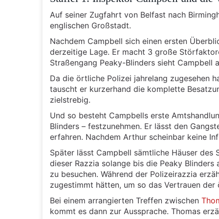
Auf seiner Zugfahrt von Belfast nach Birmingh
englischen Großstadt.
Nachdem Campbell sich einen ersten Überblick
derzeitige Lage. Er macht 3 große Störfaktore
Straßengang Peaky-Blinders sieht Campbell a
Da die örtliche Polizei jahrelang zugesehen h
tauscht er kurzerhand die komplette Besatzu
zielstrebig.
Und so besteht Campbells erste Amtshandlun
Blinders – festzunehmen. Er lässt den Gangst
erfahren. Nachdem Arthur scheinbar keine Info
Später lässt Campbell sämtliche Häuser des S
dieser Razzia solange bis die Peaky Blinders
zu besuchen. Während der Polizeirazzia erzäh
zugestimmt hätten, um so das Vertrauen der 
Bei einem arrangierten Treffen zwischen
Thom
kommt es dann zur Aussprache. Thomas erzähl