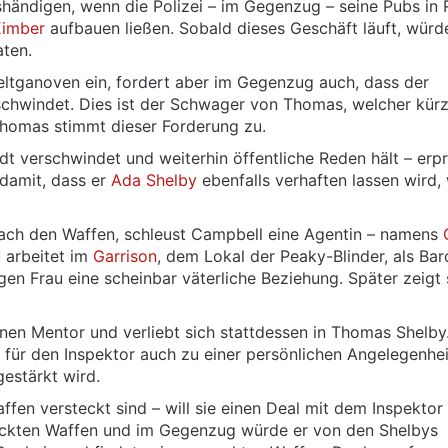
shändigen, wenn die Polizei – im Gegenzug – seine Pubs in
Kimber
aufbauen ließen. Sobald dieses Geschäft läuft, würd
aten.
ltganoven ein, fordert aber im Gegenzug auch, dass der
chwindet. Dies ist der Schwager von Thomas, welcher kürz
Thomas stimmt dieser Forderung zu.
dt verschwindet und weiterhin öffentliche Reden hält – erp
 damit, dass er
Ada Shelby
ebenfalls verhaften lassen wird,
nach den Waffen, schleust Campbell eine Agentin – namens
u arbeitet im
Garrison
, dem Lokal der Peaky-Blinder, als Ba
en Frau eine scheinbar väterliche Beziehung. Später zeigt 
inen Mentor und verliebt sich stattdessen in Thomas Shelby
 für den Inspektor auch zu einer persönlichen Angelegenhei
gestärkt wird.
ffen versteckt sind – will sie einen Deal mit dem Inspektor
teckten Waffen und im Gegenzug würde er von den Shelbys