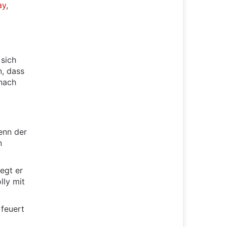
ay
,
 sich
n, dass
 nach
enn der
n
egt er
lly mit
 feuert