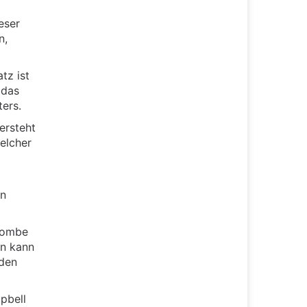
eser
n,
tz ist
 das
ers.
ersteht
welcher
in
Bombe
un kann
 den
pbell