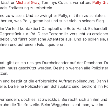
 lässt er
Michael Gray
, Tommys Cousin, verhaften.
Polly Gr
els Freilassung zu erbetteln.
nd zu wissen. Und so zwingt er Polly, mit ihm zu schlafen.
herum, was Polly getan hat und suhlt sich in seinem Sieg.
Im Vorfeld kontaktiert Campbell die Rote Hand. Es handelt
Gegenstück zur IRA. Diese Terrormiliz versucht zu erreiche
leibt und führt politische Attentate aus. Und so sollen sie,
hren und auf einem Feld liquidieren.
, gibt es ein riesiges Durcheinander auf der Rennbahn. D
ieht, muss geschützt werden. Deshalb werden alle Poliziste
tzen.
n und bestätigt die erfolgreiche Auftragsvollendung. Dann l
zelle. Da keine Polizisten am Schauplatz sind, bedroht ihn Po
erhandeln, doch es ist zwecklos. Sie rächt sich an ihm und
lenruhe die Telefonzelle. Beim Weggehen sieht man, wie im