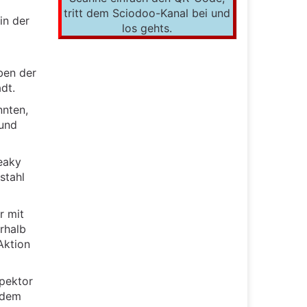
tritt dem Sciodoo-Kanal bei und
in der
los gehts.
ben der
dt.
nnten,
 und
eaky
stahl
r mit
rhalb
Aktion
pektor
hdem