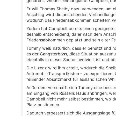
gehorcht. Wieder einmal glaubt Campbell, das
Er will Thomas Shelby dazu verwenden, um ei
Anschlag wird die anstehenden Verhandlungen
wodurch das Friedensabkommen scheitern w
Zudem hat Campbell bereits einen geeigneten P
deshalb entscheidend, da er nach dem Anschl
Friedensabkommen geplatzt und sein alter Fei
Tommy weiß natürlich, dass er benutzt und hö
es der Gangsterboss, diese Situation auszunut
ebenfalls in dieser Sache involviert ist und bi
Die Lizenz wird ihm erteilt, wodurch die Shel
Automobil-Transportkisten – zu exportieren. U
reißender Absatzmarkt für ausländischen Whi
Außerdem verschafft sich Tommy eine bessere
am Eingang von Russells Haus anbringen, wel
Campbell nicht mehr selbst bestimmen, wo 
Platz bestimmen.
Dadurch verbessert sich die Ausgangslage fü