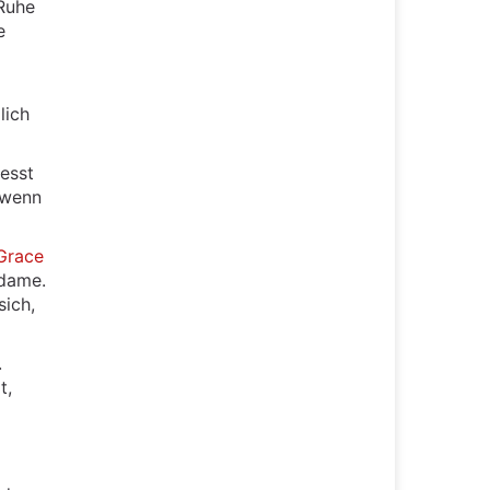
 Ruhe
e
lich
resst
 wenn
Grace
rdame.
sich,
.
t,