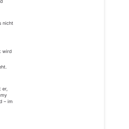
nd
s nicht
k wird
ht.
 er,
ommy
d – im