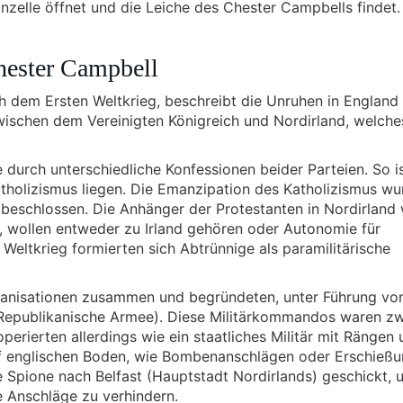
nzelle öffnet und die Leiche des Chester Campbells findet.
hester Campbell
ach dem Ersten Weltkrieg, beschreibt die Unruhen in England
zwischen dem Vereinigten Königreich und Nordirland, welche
 durch unterschiedliche Konfessionen beider Parteien. So i
tholizismus liegen. Die Emanzipation des Katholizismus wu
beschlossen. Die Anhänger der Protestanten in Nordirland 
wollen entweder zu Irland gehören oder Autonomie für
Weltkrieg formierten sich Abtrünnige als paramilitärische
rganisationen zusammen und begründeten, unter Führung vo
ch Republikanische Armee). Diese Militärkommandos waren z
perierten allerdings wie ein staatliches Militär mit Rängen
uf englischen Boden, wie Bombenanschlägen oder Erschießu
Spione nach Belfast (Hauptstadt Nordirlands) geschickt, 
e Anschläge zu verhindern.