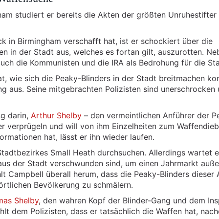
am studiert er bereits die Akten der größten Unruhestifter 
 in Birmingham verschafft hat, ist er schockiert über die
n in der Stadt aus, welches es fortan gilt, auszurotten. Ne
uch die Kommunisten und die IRA als Bedrohung für die Sta
at, wie sich die Peaky-Blinders in der Stadt breitmachen ko
ng aus. Seine mitgebrachten Polizisten sind unerschrocken
g darin,
Arthur Shelby
– den vermeintlichen Anführer der P
er verprügeln und will von ihm Einzelheiten zum Waffendieb
rmationen hat, lässt er ihn wieder laufen.
tadtbezirkes Small Heath durchsuchen. Allerdings wartet e
 aus der Stadt verschwunden sind, um einen Jahrmarkt auße
lt Campbell überall herum, dass die Peaky-Blinders dieser 
örtlichen Bevölkerung zu schmälern.
as Shelby
, den wahren Kopf der Blinder-Gang und dem Ins
t dem Polizisten, dass er tatsächlich die Waffen hat, nac