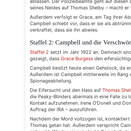
ablassen. Der Polizeibeamte geht auf diesen 
seines Neides auf Thomas Shelby – macht er w
Außerdem verfolgt er Grace, am Tag ihrer Abr
Campbell schiebt vor, dass er sie als abtrünnig
verkraftet, dass sie ihn abwies.
Staffel 2: Campbell und die Verschwör
Staffel 2
setzt im Jahr 1922 an. Demnach sind
gezeigt, dass
Grace Burgess
den eifersüchtig
Campbell besitzt heute einen Gehstock, da er
Außerdem ist Campbell mittlerweile im Rang 
Spionageabteilung.
Die Eifersucht und den Hass auf
Thomas She
die Peaky-Blinders abermals in eine Falle zu 
Kontakt aufzunehmen. Irene O’Donell und Don
Auftrag der IRA – auszuführen.
Nachdem der Mord vollzogen ist, kontaktiert
Thomas getan hat. Außerdem verspricht Campbe