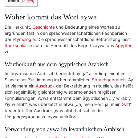
Inhalt
[
zeigen
]
Woher kommt das Wort aywa
Die Herkunft,
Geschichte
und Bedeutung eines Wortes zu
ergründen fällt in den sprachwissenschaftlichen Fachbereich
der
Etymologie
. Die sprachwissenschaftliche Betrachtung lässt
Rückschlüsse
auf eine Herkunft des Begriffs aywa aus
Ägypten
zu.
Wortherkunft aus dem ägyptischen Arabisch
Im ägyptischen Arabisch bedeutet ay „ja“ allerdings nicht im
Sinne einer Zustimmung im herkömmlichen
Sprachgebrauch
. Ay
ist vielmehr ein
Ausdruck
der Bekräftigung in rituellen, das heißt
sich regelmäßig gleichförmig wiederholenden religiösen
Formulierungen. Aywa entstammt dem ägyptischen „‚iy w rabiy
/’iy w allah“, was übersetzt in etwa „Ja, mein Herr, ja, mein
Gott
“
bedeutet. Der Ausdruck ‚iy w allah hat sich in der
Umgangssprache zu aywa verkürzt.
Verwendung von aywa im levantinischen Arabisch