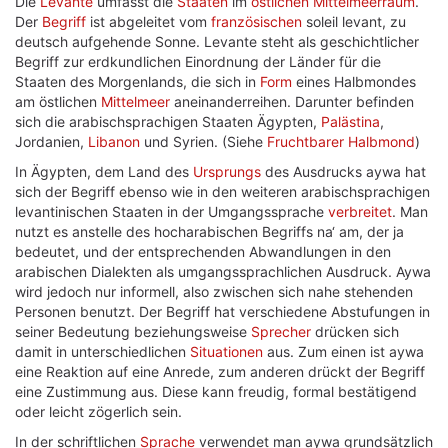
Die
Levante
umfasst die
Staaten
im
östlichen
Mittelmeerraum
.
Der
Begriff
ist abgeleitet vom
französischen
soleil levant, zu
deutsch aufgehende Sonne. Levante steht als geschichtlicher
Begriff zur erdkundlichen Einordnung der Länder für die
Staaten des Morgenlands, die sich in
Form
eines Halbmondes
am östlichen
Mittelmeer
aneinanderreihen. Darunter befinden
sich die arabischsprachigen Staaten Ägypten,
Palästina
,
Jordanien,
Libanon
und Syrien. (Siehe
Fruchtbarer Halbmond
)
In Ägypten, dem Land des
Ursprungs
des Ausdrucks aywa hat
sich der Begriff ebenso wie in den weiteren arabischsprachigen
levantinischen Staaten in der Umgangssprache
verbreitet
. Man
nutzt es anstelle des hocharabischen Begriffs na‘ am, der ja
bedeutet, und der entsprechenden Abwandlungen in den
arabischen Dialekten als umgangssprachlichen Ausdruck. Aywa
wird jedoch nur informell, also zwischen sich nahe stehenden
Personen benutzt. Der Begriff hat verschiedene Abstufungen in
seiner Bedeutung beziehungsweise
Sprecher
drücken sich
damit in unterschiedlichen
Situationen
aus. Zum einen ist aywa
eine Reaktion auf eine Anrede, zum anderen drückt der Begriff
eine Zustimmung aus. Diese kann freudig, formal bestätigend
oder leicht zögerlich sein.
In der schriftlichen
Sprache
verwendet man aywa grundsätzlich