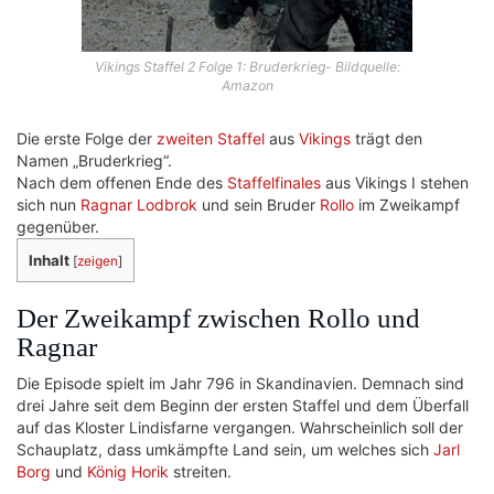
Vikings Staffel 2 Folge 1: Bruderkrieg- Bildquelle:
Amazon
Die erste Folge der
zweiten Staffel
aus
Vikings
trägt den
Namen „Bruderkrieg“.
Nach dem offenen Ende des
Staffelfinales
aus Vikings Ⅰ stehen
sich nun
Ragnar Lodbrok
und sein Bruder
Rollo
im Zweikampf
gegenüber.
Inhalt
[
zeigen
]
Der Zweikampf zwischen Rollo und
Ragnar
Die Episode spielt im Jahr 796 in Skandinavien. Demnach sind
drei Jahre seit dem Beginn der ersten Staffel und dem Überfall
auf das Kloster Lindisfarne vergangen. Wahrscheinlich soll der
Schauplatz, dass umkämpfte Land sein, um welches sich
Jarl
Borg
und
König Horik
streiten.