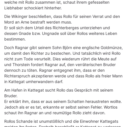
welche mit Rollo zusammen ist, schaut ihrem gefesselten
Liebhaber schockiert hinterher.
Die Wikinger beschließen, dass Rollo für seinen Verrat und den
Mord an Arne bestraft werden muss.
Er soll sich dem Urteil des Richterberges unterziehen und
dessen Gnade bzw. Ungnade soll über Rollos weiteres Leben
bestimmen.
Doch Ragnar gibt seinem Sohn Björn eine englische Goldmünze,
um damit den Richter zu bestechen. Und tatsächlich wird Rollo
nicht zum Tode verurteilt. Dies wiederum rührt die Meute auf
und Thorstein fordert Ragnar auf, den verräterischen Bruder
dennoch zu töten. Ragnar entgegnet ihm, dass er den
Richterspruch akzeptieren werde und dass Rollo als freier Mann
in Kattegat umherwandern darf.
Am Hafen in Kattegat sucht Rollo das Gespräch mit seinem
Bruder.
Er erklärt ihm, dass er aus seinem Schatten heraustreten wollte.
Jedoch als er es tat, erkannte er selbst seinen Fehler. Wortlos
schaut ihn Ragnar an und reumütige Rollo zieht davon.
Rollos Schande ist unumstößlich und die Einwohner Kattegats
meiden ihn fortan. Deshalb beschließt er Kattegat zu verlassen,