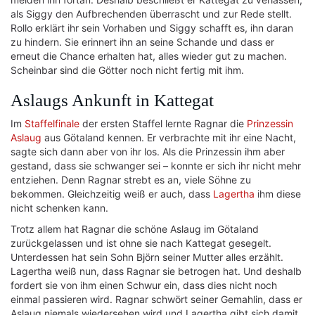
als Siggy den Aufbrechenden überrascht und zur Rede stellt.
Rollo erklärt ihr sein Vorhaben und Siggy schafft es, ihn daran
zu hindern. Sie erinnert ihn an seine Schande und dass er
erneut die Chance erhalten hat, alles wieder gut zu machen.
Scheinbar sind die Götter noch nicht fertig mit ihm.
Aslaugs Ankunft in Kattegat
Im
Staffelfinale
der ersten Staffel lernte Ragnar die
Prinzessin
Aslaug
aus Götaland kennen. Er verbrachte mit ihr eine Nacht,
sagte sich dann aber von ihr los. Als die Prinzessin ihm aber
gestand, dass sie schwanger sei – konnte er sich ihr nicht mehr
entziehen. Denn Ragnar strebt es an, viele Söhne zu
bekommen. Gleichzeitig weiß er auch, dass
Lagertha
ihm diese
nicht schenken kann.
Trotz allem hat Ragnar die schöne Aslaug im Götaland
zurückgelassen und ist ohne sie nach Kattegat gesegelt.
Unterdessen hat sein Sohn Björn seiner Mutter alles erzählt.
Lagertha weiß nun, dass Ragnar sie betrogen hat. Und deshalb
fordert sie von ihm einen Schwur ein, dass dies nicht noch
einmal passieren wird. Ragnar schwört seiner Gemahlin, dass er
Aslaug niemals wiedersehen wird und Lagertha gibt sich damit