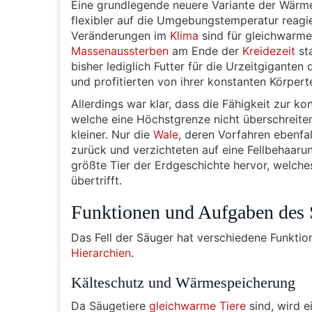
Eine grundlegende neuere Variante der Wärmer
flexibler auf die Umgebungstemperatur reagie
Veränderungen im
Klima
sind für gleichwarme
Massenaussterben
am Ende der
Kreidezeit
sta
bisher lediglich Futter für die Urzeitgigante
und profitierten von ihrer konstanten Körper
Allerdings war klar, dass die Fähigkeit zur 
welche eine Höchstgrenze nicht überschreit
kleiner. Nur die
Wale
, deren Vorfahren ebenfa
zurück und verzichteten auf eine Fellbehaaru
größte Tier der Erdgeschichte hervor, welche
übertrifft.
Funktionen und Aufgaben des S
Das Fell der Säuger hat verschiedene Funkti
Hierarchien
.
Kälteschutz und Wärmespeicherung
Da Säugetiere
gleichwarme Tiere
sind, wird e