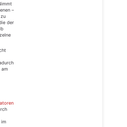
 Nimmt
denen –
 zu
die der
lb
zelne
cht
adurch
h am
atoren
urch
 im