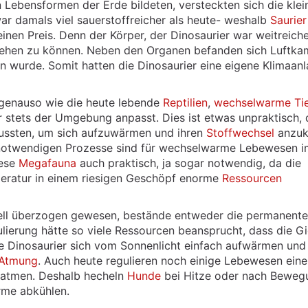
en Lebensformen der Erde bildeten, versteckten sich die klei
war damals viel sauerstoffreicher als heute- weshalb
Saurier
nen Preis. Denn der Körper, der Dinosaurier war weitreich
lziehen zu können. Neben den Organen befanden sich Luftk
n wurde. Somit hatten die Dinosaurier eine eigene Klimaan
, genauso wie die heute lebende
Reptilien
,
wechselwarme Ti
 stets der Umgebung anpasst. Dies ist etwas unpraktisch, 
mussten, um sich aufzuwärmen und ihren
Stoffwechsel
anzuk
notwendigen Prozesse sind für wechselwarme Lebewesen 
iese
Megafauna
auch praktisch, ja sogar notwendig, da die
eratur in einem riesigen Geschöpf enorme
Ressourcen
 Fell überzogen gewesen, bestände entweder die permanente
lierung hätte so viele Ressourcen beansprucht, dass die G
ie Dinosaurier sich vom Sonnenlicht einfach aufwärmen und
Atmung
. Auch heute regulieren noch einige Lebewesen eine
satmen. Deshalb hecheln
Hunde
bei Hitze oder nach Beweg
rme abkühlen.