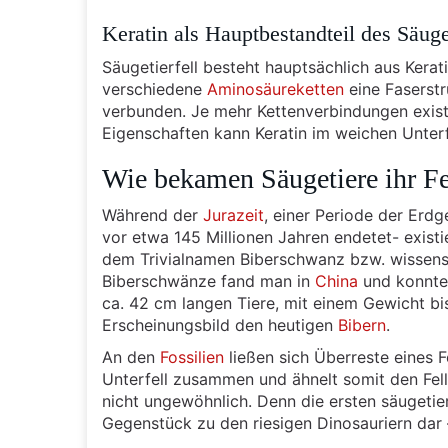
Keratin als Hauptbestandteil des Säuge
Säugetierfell besteht hauptsächlich aus Kerati
verschiedene
Aminosäureketten
eine Faserstr
verbunden. Je mehr Kettenverbindungen existi
Eigenschaften kann Keratin im weichen Unter
Wie bekamen Säugetiere ihr Fe
Während der
Jurazeit
, einer Periode der Erd
vor etwa 145 Millionen Jahren endetet- existi
dem Trivialnamen Biberschwanz bzw. wissensc
Biberschwänze fand man in
China
und konnte 
ca. 42 cm langen Tiere, mit einem Gewicht bi
Erscheinungsbild den heutigen
Bibern
.
An den
Fossilien
ließen sich Überreste eines F
Unterfell zusammen und ähnelt somit den Fell
nicht ungewöhnlich. Denn die ersten säugetie
Gegenstück zu den riesigen Dinosauriern dar 