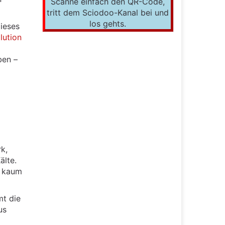
Scanne einfach den QR-Code,
tritt dem Sciodoo-Kanal bei und
los gehts.
Dieses
lution
ben –
k,
älte.
n kaum
mt die
us