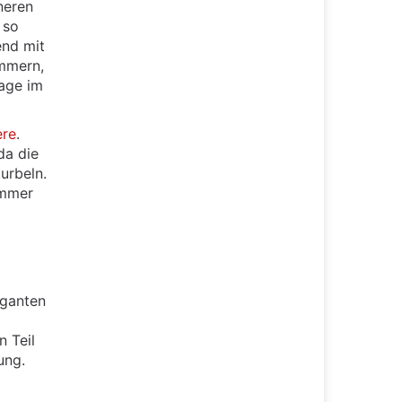
neren
so
end mit
ammern,
lage im
ere
.
da die
urbeln.
immer
iganten
n Teil
ung.