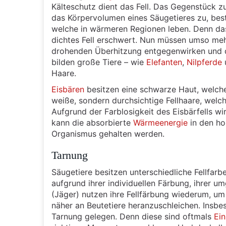
Kälteschutz dient das Fell. Das Gegenstück zu
das Körpervolumen eines Säugetieres zu, bes
welche in wärmeren Regionen leben. Denn das
dichtes Fell erschwert. Nun müssen umso meh
drohenden Überhitzung entgegenwirken und d
bilden große Tiere – wie
Elefanten
,
Nilpferde
Haare.
Eisbären
besitzen eine schwarze Haut, welche
weiße, sondern durchsichtige Fellhaare, welc
Aufgrund der Farblosigkeit des Eisbärfells w
kann die absorbierte
Wärmeenergie
in den ho
Organismus gehalten werden.
Tarnung
Säugetiere besitzen unterschiedliche Fellfar
aufgrund ihrer individuellen Färbung, ihrer u
(Jäger) nutzen ihre Fellfärbung wiederum, u
näher an Beutetiere heranzuschleichen. Insb
Tarnung gelegen. Denn diese sind oftmals
Ei