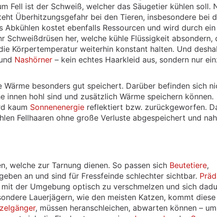
m Fell ist der Schweiß, welcher das Säugetier kühlen soll.
teht Überhitzungsgefahr bei den Tieren, insbesondere bei 
 Abkühlen kostet ebenfalls Ressourcen und wird durch ein
r Schweißdrüsen her, welche kühle Flüssigkeit absondern, 
ie Körpertemperatur weiterhin konstant halten. Und desha
und
Nashörner
– kein echtes Haarkleid aus, sondern nur ein
 Wärme besonders gut speichert. Darüber befinden sich ni
he innen hohl sind und zusätzlich Wärme speichern können.
ird kaum
Sonnenenergie
reflektiert bzw. zurückgeworfen. D
hlen Fellhaaren ohne große Verluste abgespeichert und na
ben, welche zur Tarnung dienen. So passen sich
Beutetiere
,
mgeben an und sind für Fressfeinde schlechter sichtbar.
Präd
m mit der Umgebung optisch zu verschmelzen und sich dad
esondere Lauerjägern, wie den meisten Katzen, kommt diese
nzelgänger
, müssen heranschleichen, abwarten können – um