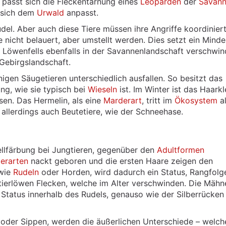
passt sich die Fleckentarnung eines
Leoparden
der
Savan
sich dem
Urwald
anpasst.
udel. Aber auch diese Tiere müssen ihre Angriffe koordinier
e nicht belauert, aber umstellt werden. Dies setzt ein Mind
 Löwenfells ebenfalls in der Savannenlandschaft verschwin
Gebirgslandschaft.
nigen Säugetieren unterschiedlich ausfallen. So besitzt das
ng, wie sie typisch bei
Wieseln
ist. Im Winter ist das Haarkl
en. Das Hermelin, als eine
Marderart
, tritt im
Ökosystem
a
n allerdings auch Beutetiere, wie der Schneehase.
Fellfärbung bei Jungtieren, gegenüber den
Adultformen
erarten
nackt geboren und die ersten Haare zeigen den
 wie
Rudeln
oder Horden, wird dadurch ein Status, Rangfolg
tierlöwen Flecken, welche im Alter verschwinden. Die Mähn
Status innerhalb des Rudels, genauso wie der Silberrücken
 oder Sippen, werden die äußerlichen Unterschiede – welch