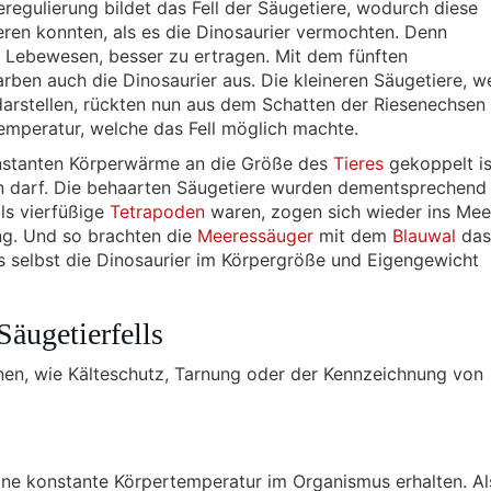
egulierung bildet das Fell der Säugetiere, wodurch diese
ren konnten, als es die Dinosaurier vermochten. Denn
 Lebewesen, besser zu ertragen. Mit dem fünften
rben auch die Dinosaurier aus. Die kleineren Säugetiere, w
n darstellen, rückten nun aus dem Schatten der Riesenechsen
temperatur, welche das Fell möglich machte.
konstanten Körperwärme an die Größe des
Tieres
gekoppelt is
en darf. Die behaarten Säugetiere wurden dementsprechend
lls vierfüßige
Tetrapoden
waren, zogen sich wieder ins Mee
ng. Und so brachten die
Meeressäuger
mit dem
Blauwal
das
s selbst die Dinosaurier im Körpergröße und Eigengewicht
äugetierfells
onen, wie Kälteschutz, Tarnung oder der Kennzeichnung von
ine konstante Körpertemperatur im Organismus erhalten. Al