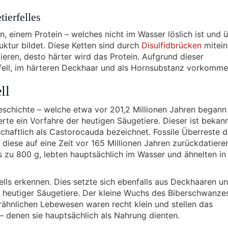
tierfelles
n, einem Protein – welches nicht im Wasser löslich ist und 
uktur bildet. Diese Ketten sind durch
Disulfidbrücken
mitein
eren, desto härter wird das Protein. Aufgrund dieser
fell, im härteren Deckhaar und als Hornsubstanz vorkomm
ll
geschichte – welche etwa vor 201,2 Millionen Jahren begann
erte ein Vorfahre der heutigen Säugetiere. Dieser ist bekan
haftlich als Castorocauda bezeichnet. Fossile Überreste d
diese auf eine Zeit vor 165 Millionen Jahren zurückdatieren
s zu 800 g, lebten hauptsächlich im Wasser und ähnelten in
ells erkennen. Dies setzte sich ebenfalls aus Deckhaaren u
 heutiger Säugetiere. Der kleine Wuchs des Biberschwanzes
rähnlichen Lebewesen waren recht klein und stellen das
– denen sie hauptsächlich als Nahrung dienten.