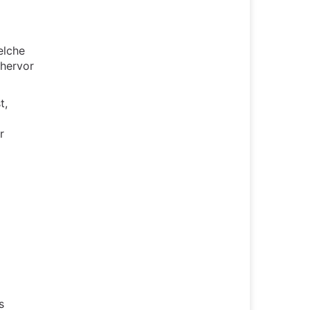
elche
 hervor
t,
r
s