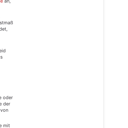
ne
an,
t
estmaß
det,
eid
ls
e oder
e der
 von
e mit