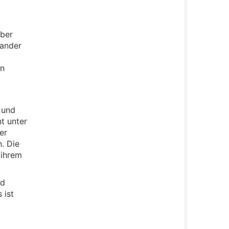
über
ander
en
 und
nt unter
er
. Die
 ihrem
nd
 ist