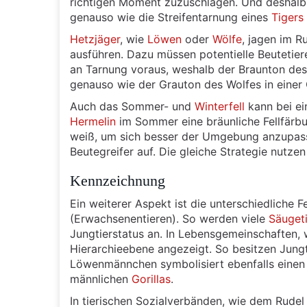
richtigen Moment zuzuschlagen. Und deshalb 
genauso wie die Streifentarnung eines
Tigers
Hetzjäger
, wie
Löwen
oder
Wölfe
, jagen im R
ausführen. Dazu müssen potentielle Beutetier
an Tarnung voraus, weshalb der Braunton des
genauso wie der Grauton des Wolfes in einer 
Auch das Sommer- und
Winterfell
kann bei ei
Hermelin
im Sommer eine bräunliche Fellfärbu
weiß, um sich besser der Umgebung anzupass
Beutegreifer auf. Die gleiche Strategie nutze
Kennzeichnung
Ein weiterer Aspekt ist die unterschiedliche 
(Erwachsenentieren). So werden viele
Säugeti
Jungtierstatus an. In Lebensgemeinschaften,
Hierarchieebene angezeigt. So besitzen Jung
Löwenmännchen symbolisiert ebenfalls einen 
männlichen
Gorillas
.
In tierischen Sozialverbänden, wie dem Rudel