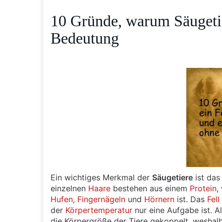
10 Gründe, warum Säugetie
Bedeutung
Ein wichtiges Merkmal der
Säugetiere
ist da
einzelnen
Haare
bestehen aus einem
Protein
,
Hufen
,
Fingernägeln
und
Hörnern
ist. Das
Fell
der
Körpertemperatur
nur eine Aufgabe ist. A
die Körpergröße der Tiere gekoppelt, weshal