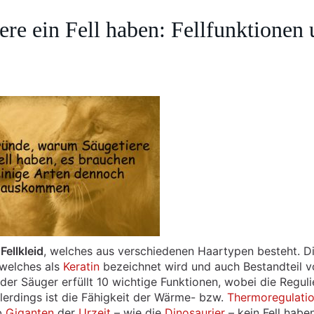
re ein Fell haben: Fellfunktionen
s
Fellkleid
, welches aus verschiedenen Haartypen besteht. D
 welches als
Keratin
bezeichnet wird und auch Bestandteil v
der Säuger erfüllt 10 wichtige Funktionen, wobei die Regul
llerdings ist die Fähigkeit der Wärme- bzw.
Thermoregulati
b
Giganten
der
Urzeit
– wie die
Dinosaurier
– kein Fell habe