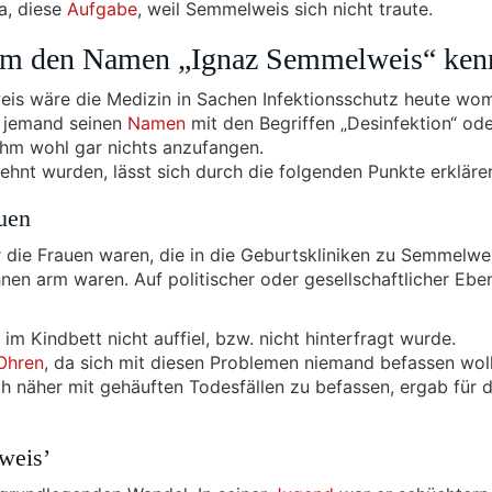
a, diese
Aufgabe
, weil Semmelweis sich nicht traute.
um den Namen „Ignaz Semmelweis“ ken
s wäre die Medizin in Sachen Infektionsschutz heute wo
m jemand seinen
Namen
mit den Begriffen „Desinfektion“ od
 ihm wohl gar nichts anzufangen.
hnt wurden, lässt sich durch die folgenden Punkte erkläre
auen
 die Frauen waren, die in die Geburtskliniken zu Semmelwei
nen arm waren. Auf politischer oder gesellschaftlicher Ebe
 im Kindbett nicht auffiel, bzw. nicht hinterfragt wurde.
Ohren
, da sich mit diesen Problemen niemand befassen woll
ch näher mit gehäuften Todesfällen zu befassen, ergab für d
weis’