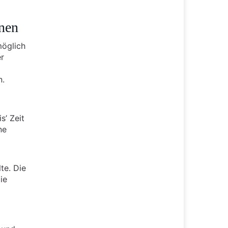
nen
möglich
er
n.
s’ Zeit
ne
te. Die
ie