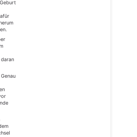
 Geburt
afür
 herum
en.
ber
em
b daran
. Genau
en
vor
ände
n
dem
chsel