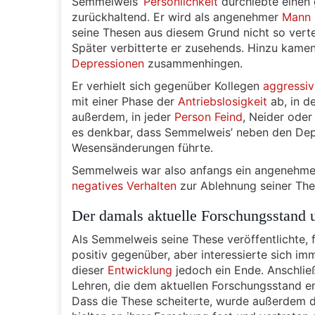
Semmelweis’
Persönlichkeit
durchlebte einen 
zurückhaltend. Er wird als angenehmer
Mann
seine Thesen aus diesem Grund nicht so vert
Später verbitterte er zusehends. Hinzu kamen
Depressionen
zusammenhingen.
Er verhielt sich gegenüber Kollegen
aggressiv
mit einer Phase der
Antriebslosigkeit
ab, in de
außerdem, in jeder
Person
Feind
, Neider oder
es denkbar, dass Semmelweis’ neben den Depre
Wesensänderungen führte.
Semmelweis war also anfangs ein angenehmer
negatives
Verhalten
zur Ablehnung seiner The
Der damals aktuelle Forschungsstand 
Als Semmelweis seine These veröffentlichte, 
positiv gegenüber, aber interessierte sich i
dieser
Entwicklung
jedoch ein Ende. Anschlie
Lehren, die dem aktuellen Forschungsstand e
Dass die These scheiterte, wurde außerdem du