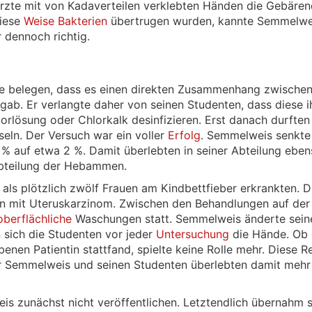
Ärzte mit von Kadaverteilen verklebten Händen die Gebäre
diese
Weise
Bakterien
übertrugen wurden, kannte Semmelwe
 dennoch richtig.
ollte belegen, dass es einen direkten Zusammenhang zwische
ab. Er verlangte daher von seinen Studenten, dass diese i
orlösung oder Chlorkalk desinfizieren. Erst danach durften 
seln. Der Versuch war ein voller
Erfolg
. Semmelweis senkte
 % auf etwa 2 %. Damit überlebten in seiner Abteilung ebe
abteilung der Hebammen.
als plötzlich zwölf Frauen am Kindbettfieber erkrankten. D
n mit Uteruskarzinom. Zwischen den Behandlungen auf der
oberflächliche
Waschungen statt. Semmelweis änderte sein
n sich die Studenten vor jeder
Untersuchung
die Hände. Ob 
nen Patientin stattfand, spielte keine Rolle mehr. Diese R
ter Semmelweis und seinen Studenten überlebten damit mehr
is zunächst nicht veröffentlichen. Letztendlich übernahm s