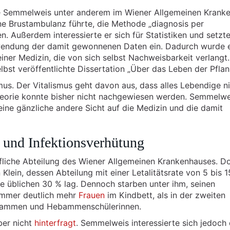
ete Semmelweis unter anderem im Wiener Allgemeinen Krank
ine Brustambulanz führte, die Methode „diagnosis per
. Außerdem interessierte er sich für Statistiken und setzte
rwendung der damit gewonnenen Daten ein. Dadurch wurde 
iner Medizin, die von sich selbst Nachweisbarkeit verlangt
elbst veröffentlichte Dissertation „Über das Leben der Pflan
mus. Der Vitalismus geht davon aus, dass alles Lebendige n
Theorie konnte bisher nicht nachgewiesen werden. Semmelwe
eine gänzliche andere Sicht auf die Medizin und die damit
 und Infektionsverhütung
fliche Abteilung des Wiener Allgemeinen Krankenhauses. D
n Klein, dessen Abteilung mit einer Letalitätsrate von 5 bis 
ise üblichen 30 % lag. Dennoch starben unter ihm, seinen
immer deutlich mehr
Frauen
im Kindbett, als in der zweiten
Hebammen und Hebammenschülerinnen.
ber nicht
hinterfragt
. Semmelweis interessierte sich jedoch 