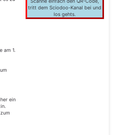
Scanne einfach den QR-Code,
tritt dem Sciodoo-Kanal bei und
los gehts.
e am 1.
tum
her ein
in.
r zum