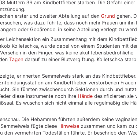
08 Müttern 36 am Kindbettfieber starben. Die Gefahr einer
entzündung.
schen erster und zweiter Abteilung auf den
Grund
gehen. D
tersuchen, was dazu führte, dass noch mehr Frauen um ihn
angere oder Gebärende, in seine Abteilung verlegt zu werd
ner Leichensektion ein Zusammenhang mit dem Kindbettfie
 Jakob Kolletschka, wurde dabei von einem Studenten mit d
s Versehen in den Finger, was keine akut lebensbedrohliche
n den
Tagen
darauf zu einer Blutvergiftung. Kolletschka star
zeigte, erinnerten Semmelweis stark an das Kindbettfieber
 Entbindungsstation am Kindbettfieber verstorbenen Frauen
cht. Sie führten zwischendurch Sektionen durch und nutzt
eder diese Instrumente noch ihre
Hände
desinfizierten sie 
saal. Es wuschen sich nicht einmal alle regelmäßig die H
henschau. Die Hebammen führten außerdem keine vaginale
. Semmelweis fügte diese
Hinweise
zusammen und kam zu 
u den vermehrten Todesfällen führte. Er beschrieb den We