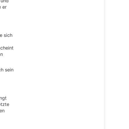
 und
 er
e sich
cheint
en
h sein
ngt
tzte
ten