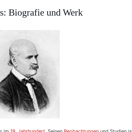
: Biografie und Werk
er im
19. Jahrhundert
. Seinen
Beobachtungen
und Studien is