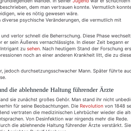
grundlegenden Wandel. In seiner
Jugend
war er schüchtern
beschrieben, dem man vertrauen konnte. Vermutlich konnte
eidigen, wie es nötig gewesen wäre.
 diverse psychische Veränderungen, die vermutlich mit
und verlor schnell die Beherrschung. Diese Phase wechselt
r er sein Äußeres vernachlässigte. In dieser Zeit begann er
 Intrigant zu
sehen
. Nach heutigem Stand der Forschung ers
ssionen noch an einer anderen Krankheit litt, die zu dies
, jedoch durchsetzungsschwacher Mann. Später führte auc
se.
und die ablehnende Haltung führender Ärzte
fand sie zunächst großes Gehör. Man stand ihr nicht unbedi
mmerhin für seine Beobachtungen. Die
Revolution
von 1848 se
ßend vertraten die medizinischen Lehrbücher wieder die al
ntsprachen. Von Desinfektion war nirgends mehr die Rede.
rch die ablehnende Haltung führender Ärzte verstärkt. Sie