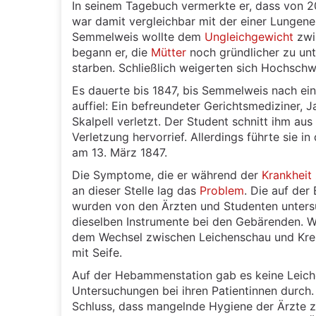
In seinem Tagebuch vermerkte er, dass von 2
war damit vergleichbar mit der einer Lungen
Semmelweis wollte dem
Ungleichgewicht
zwi
begann er, die
Mütter
noch gründlicher zu un
starben. Schließlich weigerten sich Hochschw
Es dauerte bis 1847, bis Semmelweis nach ei
auffiel: Ein befreundeter Gerichtsmediziner,
Skalpell verletzt. Der Student schnitt ihm au
Verletzung hervorrief. Allerdings führte sie i
am 13. März 1847.
Die Symptome, die er während der
Krankheit
an dieser Stelle lag das
Problem
. Die auf der
wurden von den Ärzten und Studenten untersu
dieselben Instrumente bei den Gebärenden. W
dem Wechsel zwischen Leichenschau und Kreiß
mit Seife.
Auf der Hebammenstation gab es keine Leic
Untersuchungen bei ihren Patientinnen durch
Schluss, dass mangelnde Hygiene der Ärzte z