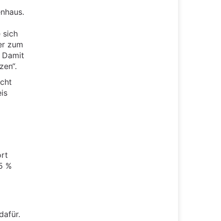
enhaus.
 sich
er zum
. Damit
zen“.
icht
is
ort
15 %
dafür.