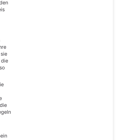
nden
is
n
hre
sie
 die
nso
ie
e
die
egeln
ein