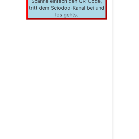
Scanne einfach den QR-Code,
tritt dem Sciodoo-Kanal bei und
los gehts.