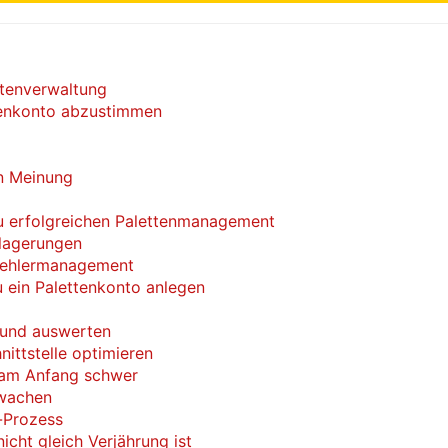
ttenverwaltung
ttenkonto abzustimmen
n Meinung
 zu erfolgreichen Palettenmanagement
nlagerungen
Fehlermanagement
u ein Palettenkonto anlegen
 und auswerten
ittstelle optimieren
 am Anfang schwer
rwachen
-Prozess
cht gleich Verjährung ist