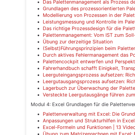
Das Palettenmanagement als Prozess d
Grundlagen des prozessorientierten Pa
Modellierung von Prozessen in der Pale
Leistungsmessung und Kontrolle im Pa
Das richtige Prozessdesign für die Pale
Palettenmanagement: Vom IST zum Soll
Übung zur derzeitige Situation
(Selbst)Führungsprinzipien beim Palet
Durch aktives Fehlermanagement das Po
Palettencockpit entwerfen und Perspek
Fahrerhandbuch schafft Einigkeit, Trans
Leerguteingangsprozess aufsetzen: Ric
Leergutausgangsprozess aufsetzen: Ric
Lagerbuch zur Überwachung der Palet
Versteckte Leergutausgänge führen zum 
Modul 4: Excel Grundlagen für die Palettenv
Palettenverwaltung mit Excel: Die Grund
Anpassungen und Strukturhilfen in Excel
Excel-Formeln und Funktionen | 13 Vide
Übung zum Matrizenrechnen mit Excel: F