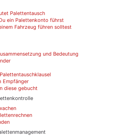
utet Palettentausch
Du ein Palettenkonto führst
inem Fahrzeug führen solltest
, Zusammensetzung und Bedeutung
ender
 Palettentauschklausel
im Empfänger
n diese gebucht
ettenkontrolle
rwachen
alettenrechnen
nden
Palettenmanagement