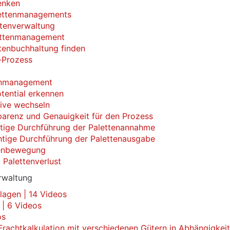
enken
lettenmanagements
ttenverwaltung
lettenmanagement
ttenbuchhaltung finden
-Prozess
tenmanagement
tential erkennen
tive wechseln
parenz und Genauigkeit für den Prozess
htige Durchführung der Palettenannahme
htige Durchführung der Palettenausgabe
tenbewegung
Palettenverlust
erwaltung
lagen | 14 Videos
 | 6 Videos
os
rachtkalkulation mit verschiedenen Gütern in Abhängigkei