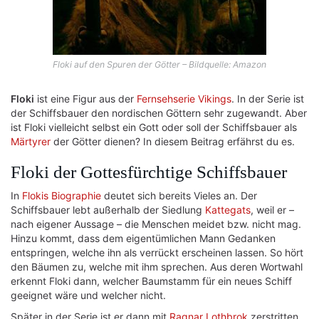
Floki auf den Spuren der Götter – Bildquelle: Amazon
Floki
ist eine Figur aus der
Fernsehserie Vikings
. In der Serie ist
der Schiffsbauer den nordischen Göttern sehr zugewandt. Aber
ist Floki vielleicht selbst ein Gott oder soll der Schiffsbauer als
Märtyrer
der Götter dienen? In diesem Beitrag erfährst du es.
Floki der Gottesfürchtige Schiffsbauer
In
Flokis Biographie
deutet sich bereits Vieles an. Der
Schiffsbauer lebt außerhalb der Siedlung
Kattegats
, weil er –
nach eigener Aussage – die Menschen meidet bzw. nicht mag.
Hinzu kommt, dass dem eigentümlichen Mann Gedanken
entspringen, welche ihn als verrückt erscheinen lassen. So hört
den Bäumen zu, welche mit ihm sprechen. Aus deren Wortwahl
erkennt Floki dann, welcher Baumstamm für ein neues Schiff
geeignet wäre und welcher nicht.
Später in der Serie ist er dann mit
Ragnar Lothbrok
zerstritten,