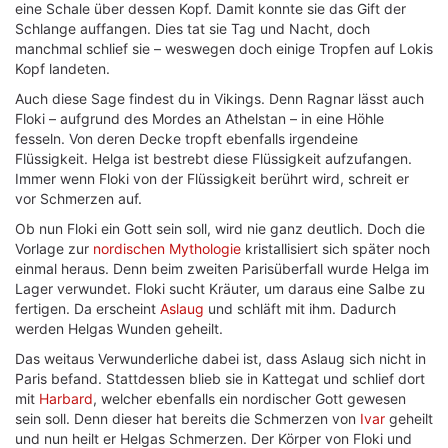
eine Schale über dessen Kopf. Damit konnte sie das Gift der
Schlange auffangen. Dies tat sie Tag und Nacht, doch
manchmal schlief sie – weswegen doch einige Tropfen auf Lokis
Kopf landeten.
Auch diese Sage findest du in Vikings. Denn Ragnar lässt auch
Floki – aufgrund des Mordes an Athelstan – in eine Höhle
fesseln. Von deren Decke tropft ebenfalls irgendeine
Flüssigkeit. Helga ist bestrebt diese Flüssigkeit aufzufangen.
Immer wenn Floki von der Flüssigkeit berührt wird, schreit er
vor Schmerzen auf.
Ob nun Floki ein Gott sein soll, wird nie ganz deutlich. Doch die
Vorlage zur
nordischen Mythologie
kristallisiert sich später noch
einmal heraus. Denn beim zweiten Parisüberfall wurde Helga im
Lager verwundet. Floki sucht Kräuter, um daraus eine Salbe zu
fertigen. Da erscheint
Aslaug
und schläft mit ihm. Dadurch
werden Helgas Wunden geheilt.
Das weitaus Verwunderliche dabei ist, dass Aslaug sich nicht in
Paris befand. Stattdessen blieb sie in Kattegat und schlief dort
mit
Harbard
, welcher ebenfalls ein nordischer Gott gewesen
sein soll. Denn dieser hat bereits die Schmerzen von
Ivar
geheilt
und nun heilt er Helgas Schmerzen. Der Körper von Floki und