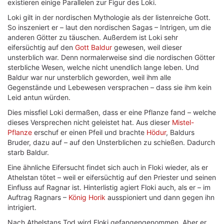
existieren einige Parallelen zur Figur des Loki.
Loki gilt in der nordischen Mythologie als der listenreiche Gott.
So inszeniert er – laut den nordischen Sagas – Intrigen, um die
anderen Götter zu täuschen. Außerdem ist Loki sehr
eifersüchtig auf den
Gott Baldur
gewesen, weil dieser
unsterblich war. Denn normalerweise sind die nordischen Götter
sterbliche Wesen, welche nicht unendlich lange leben. Und
Baldur war nur unsterblich geworden, weil ihm alle
Gegenstände und Lebewesen versprachen – dass sie ihm kein
Leid antun würden.
Dies missfiel Loki dermaßen, dass er eine Pflanze fand – welche
dieses Versprechen nicht geleistet hat. Aus dieser
Mistel-
Pflanze
erschuf er einen Pfeil und brachte
Hödur
, Baldurs
Bruder, dazu auf – auf den Unsterblichen zu schießen. Dadurch
starb Baldur.
Eine ähnliche Eifersucht findet sich auch in Floki wieder, als er
Athelstan tötet – weil er eifersüchtig auf den Priester und seinen
Einfluss auf Ragnar ist. Hinterlistig agiert Floki auch, als er – im
Auftrag Ragnars –
König Horik
ausspioniert und dann gegen ihn
intrigiert.
Nach Athelstans Tod wird Floki gefangengenommen. Aber er