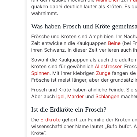
quaken dabei deutlich lauter als Kröten. Es 
wahrnimmt.
Was haben Frosch und Kröte gemeins
Frösche und Kröten sind Amphibien. Ihr Nach
Zeit entwickeln die Kaulquappen
Beine
(bei F
ihren Schwanz. In dieser Zeit verlieren auch 
Sowohl die Kaulquappen als auch die adulten 
Kröten sind für gewöhnlich
Allesfresser
. Fros
Spinnen
. Mit ihrer klebrigen
Zunge
fangen sie
Frösche ist meist länger, aber der grundsätzli
Frosch und Kröte haben ähnliche Feinde. Sie 
Aber auch
Igel
,
Marder
und
Schlangen
machen 
Ist die Erdkröte ein Frosch?
Die
Erdkröte
gehört zur Familie der Kröten und
wissenschaftlicher Name lautet „Bufo bufo“.
Kröte“.