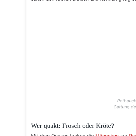
Rotbauch
Gattung de
Wer quakt: Frosch oder Kröte?
Mit dem Quaken locken die
Männchen
zur
Pa