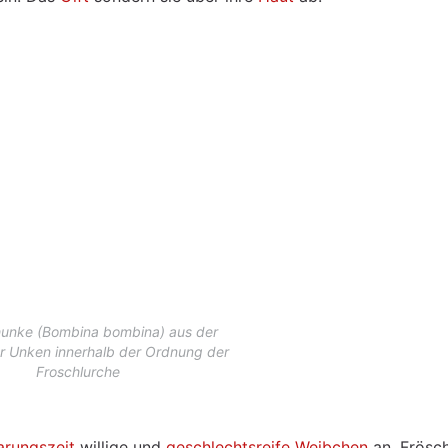
unke (Bombina bombina) aus der
r Unken innerhalb der Ordnung der
Froschlurche
arungszeit
willige und
geschlechtsreife
Weibchen
an. Frösc