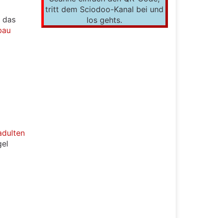
tritt dem Sciodoo-Kanal bei und
f das
los gehts.
bau
adulten
gel