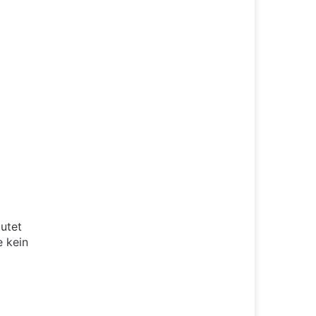
autet
e kein