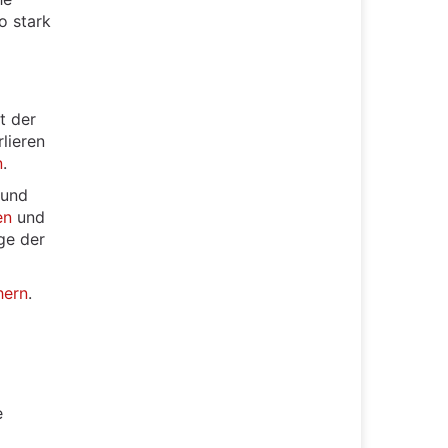
o stark
it der
lieren
n
.
 und
en
und
ge der
hern
.
e