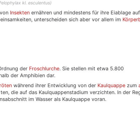
Pelophylax kl. esculentus)
h von
Insekten
ernähren und mindestens für ihre Eiablage au
einsamkeiten, unterscheiden sich aber vor allem im
Körper
 Ordnung der
Froschlurche
. Sie stellen mit etwa 5.800
halb der Amphibien dar.
röten
während ihrer Entwicklung von der
Kaulquappe
zum
rten, die auf das Kaulquappenstadium verzichten. In der Re
nsabschnitt im Wasser als Kaulquappe voran.