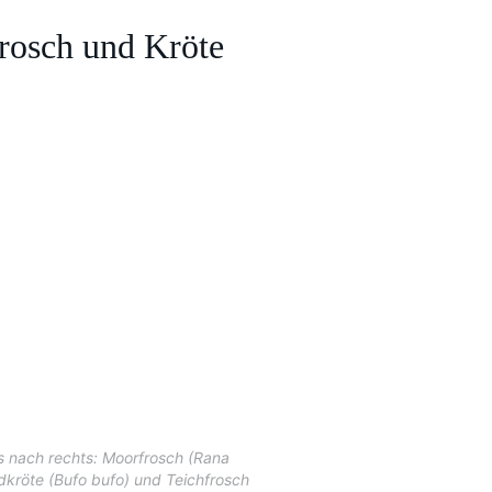
rosch und Kröte
ks nach rechts: Moorfrosch (Rana
Erdkröte (Bufo bufo) und Teichfrosch