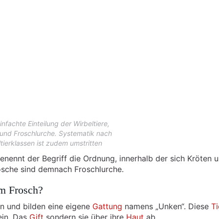
infachte Einteilung der Wirbeltiere,
und Froschlurche. Systematik nach
tierklassen ist zudem umstritten
enennt der Begriff die Ordnung, innerhalb der sich Kröten 
ösche sind demnach Froschlurche.
em Frosch?
n und bilden eine eigene
Gattung
namens „Unken“. Diese
Ti
ein. Das
Gift
sondern sie über ihre
Haut
ab.