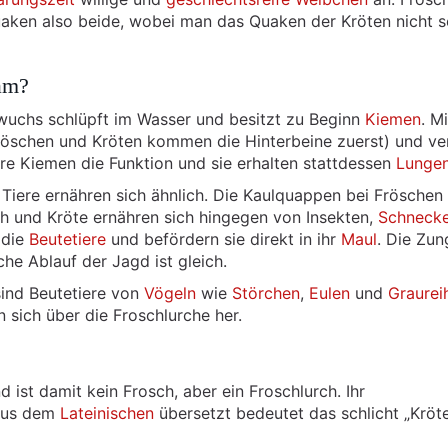
quaken also beide, wobei man das Quaken der Kröten nicht s
am?
wuchs schlüpft im Wasser und besitzt zu Beginn
Kiemen
. M
röschen und Kröten kommen die Hinterbeine zuerst) und ver
ihre Kiemen die Funktion und sie erhalten stattdessen
Lunge
Tiere ernähren sich ähnlich. Die Kaulquappen bei Fröschen
ch und Kröte ernähren sich hingegen von Insekten,
Schneck
 die
Beutetiere
und befördern sie direkt in ihr
Maul
. Die Zun
che Ablauf der Jagd ist gleich.
sind Beutetiere von
Vögeln
wie
Störchen
,
Eulen
und
Graurei
sich über die Froschlurche her.
 ist damit kein Frosch, aber ein Froschlurch. Ihr
 Aus dem
Lateinischen
übersetzt bedeutet das schlicht „Kröt