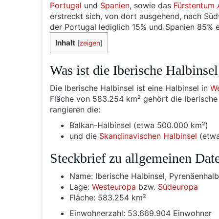
Portugal
und
Spanien
, sowie das
Fürstentum 
erstreckt sich, von dort ausgehend, nach Sü
der Portugal lediglich 15% und Spanien 85% 
Inhalt
[
zeigen
]
Was ist die Iberische Halbinsel
Die Iberische Halbinsel ist eine Halbinsel in
We
Fläche von 583.254 km² gehört die Iberische
rangieren die:
Balkan-Halbinsel (etwa 500.000 km²)
und die
Skandinavischen Halbinsel
(etwa
Steckbrief zu allgemeinen Dat
Name: Iberische Halbinsel, Pyrenäenhalb
Lage:
Westeuropa
bzw.
Südeuropa
Fläche: 583.254 km²
Einwohnerzahl: 53.669.904 Einwohner