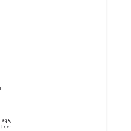
l.
laga,
t der