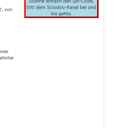
Scanne einfach den QR-Code,
tritt dem Sciodoo-Kanal bei und
2, von
los gehts.
einer
ahinter