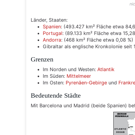
ni
Länder, Staaten:
Spanien
: (493.427 km² Fläche etwa 84,
Portugal
: (89.133 km² Fläche etwa 15,2
Andorra
: (468 km² Fläche etwa 0,08 %)
Gibraltar als englische Kronkolonie seit
Grenzen
Im Norden und Westen:
Atlantik
Im Süden:
Mittelmeer
Im Osten:
Pyrenäen-Gebirge
und
Frankr
Bedeutende Städte
Mit Barcelona und Madrid (beide Spanien) befi