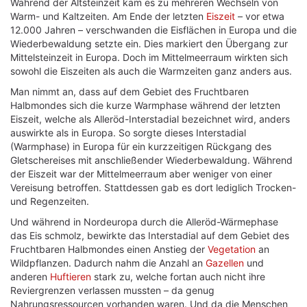
Während der Altsteinzeit kam es zu mehreren Wechseln von
Warm- und Kaltzeiten. Am Ende der letzten
Eiszeit
– vor etwa
12.000 Jahren – verschwanden die Eisflächen in Europa und die
Wiederbewaldung setzte ein. Dies markiert den Übergang zur
Mittelsteinzeit in Europa. Doch im Mittelmeerraum wirkten sich
sowohl die Eiszeiten als auch die Warmzeiten ganz anders aus.
Man nimmt an, dass auf dem Gebiet des Fruchtbaren
Halbmondes sich die kurze Warmphase während der letzten
Eiszeit, welche als Alleröd-Interstadial bezeichnet wird, anders
auswirkte als in Europa. So sorgte dieses Interstadial
(Warmphase) in Europa für ein kurzzeitigen Rückgang des
Gletschereises mit anschließender Wiederbewaldung. Während
der Eiszeit war der Mittelmeerraum aber weniger von einer
Vereisung betroffen. Stattdessen gab es dort lediglich Trocken-
und Regenzeiten.
Und während in Nordeuropa durch die Alleröd-Wärmephase
das Eis schmolz, bewirkte das Interstadial auf dem Gebiet des
Fruchtbaren Halbmondes einen Anstieg der
Vegetation
an
Wildpflanzen. Dadurch nahm die Anzahl an
Gazellen
und
anderen
Huftieren
stark zu, welche fortan auch nicht ihre
Reviergrenzen verlassen mussten – da genug
Nahrungsressourcen vorhanden waren. Und da die Menschen