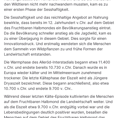
den Wildtieren nicht mehr nachwandern mussten, kam es zu
einer ersten Phase der Sesshaftigkeit.
Die Sesshaftigkeit und das reichhaltige Angebot an Nahrung
bewirkte, dass bereits im 12. Jahrhundert v.Chr. auf dem Gebiet
des Fruchtbaren Halbmondes ein Bevölkerungsanstieg eintrat.
Da die Bevölkerung schneller anstieg als die Jagdwild, kam es
zu einer Überjagung in diesem Gebiet. Dies sorgte für einen
Innovationsdruck. Und erstmalig wendeten sich die Menschen
dem Sammeln von Wildpflanzen zu und frühe Formen der
Landwirtschaft entstanden.
Die Warmphase des Alleröd-Interstadials begann etwa 11.400
v.Chr. und endete bereits 10.730 v.Chr. Danach wurde es in
Europa wieder kälter und im Mittelmeerraum zunehmend
trockener. Die letzte Kältephase der Eiszeit wird als Jüngere
Dryaszeit bezeichnet. Diese begann anschließend, also etwa
10.700 v.Chr. und endete 9.700 v. Chr..
Während dieser letzten Kälte-Episode kultivierten die Menschen
auf dem Fruchtbaren Halbmond die Landwirtschaft weiter. Und
als die Eiszeit etwa 9.700 v.Chr. endgültig vorbei war und die
Lebensbedingungen deutlich positiver wurden, besaßen die
Menschen auf dem Gebiet des Fruchtbaren Halbmond das