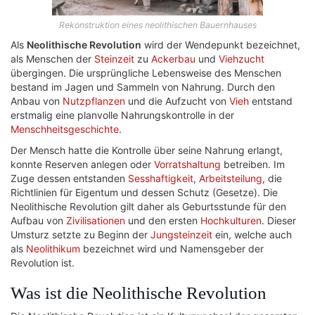
Rekonstruktion eines neolithischen Bauernhauses
Als
Neolithische Revolution
wird der Wendepunkt bezeichnet,
als Menschen der
Steinzeit
zu
Ackerbau
und
Viehzucht
übergingen. Die ursprüngliche Lebensweise des Menschen
bestand im Jagen und Sammeln von Nahrung. Durch den
Anbau von
Nutzpflanzen
und die Aufzucht von
Vieh
entstand
erstmalig eine planvolle Nahrungskontrolle in der
Menschheitsgeschichte
.
Der Mensch hatte die Kontrolle über seine Nahrung erlangt,
konnte Reserven anlegen oder
Vorratshaltung
betreiben. Im
Zuge dessen entstanden
Sesshaftigkeit
,
Arbeitsteilung
, die
Richtlinien für Eigentum und dessen Schutz (Gesetze). Die
Neolithische Revolution gilt daher als Geburtsstunde für den
Aufbau von
Zivilisationen
und den ersten
Hochkulturen
. Dieser
Umsturz setzte zu Beginn der
Jungsteinzeit
ein, welche auch
als
Neolithikum
bezeichnet wird und Namensgeber der
Revolution ist.
Was ist die Neolithische Revolution