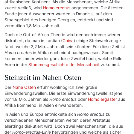
afrikanischen Kontinent. Als die Menschenart, welche Afrika
zuerst verließ, wird
Homo erectus
angenommen. Die ältesten
Funde jener Auswanderer wurden in Dmanissi, auf dem
Staatsgebiet des heutigen Georgien, entdeckt und sind
vermutlich 1,8 Mio. Jahre alt.
Doch die Out-of-Africa-Theorie wird dennoch immer wieder
diskutiert, da man in Lantian (
China
) einige Steinwerkzeuge
fand, welche 2,2 Mio. Jahre alt sein könnten. Für diese Zeit ist
Homo erectus
in Afrika noch nicht nachgewiesen. Somit
kommen immer wieder ganz leise Zweifel hoch, welche Rolle
Asien in der
Stammesgeschichte der Menschheit
zukommt.
Steinzeit im Nahen Osten
Der
Nahe Osten
erfuhr wohlmöglich zwei große
Einwanderungswellen. Die erste Einwanderungswelle ist jene
vor 1,8 Mio. Jahren als
Homo erectus
oder
Homo ergaster
aus
Afrika kommend, in Asien einwanderten.
In Asien und Europa entwickelte sich
Homo erectus
zu
verschiedenen Menschenarten weiter, deren Artstatus
allerdings diskutiert wird. Doch zwei Menschenarten, die aus
der
Homo-erectus-Linie
hervorgingen und welche als sicher