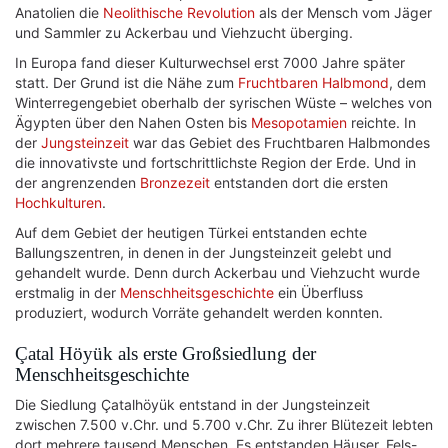
Anatolien die
Neolithische Revolution
als der Mensch vom Jäger
und Sammler zu Ackerbau und Viehzucht überging.
In Europa fand dieser Kulturwechsel erst 7000 Jahre später
statt. Der Grund ist die Nähe zum
Fruchtbaren Halbmond
, dem
Winterregengebiet oberhalb der syrischen Wüste – welches von
Ägypten über den Nahen Osten bis
Mesopotamien
reichte. In
der
Jungsteinzeit
war das Gebiet des Fruchtbaren Halbmondes
die innovativste und fortschrittlichste Region der Erde. Und in
der angrenzenden
Bronzezeit
entstanden dort die ersten
Hochkulturen
.
Auf dem Gebiet der heutigen Türkei entstanden echte
Ballungszentren, in denen in der Jungsteinzeit gelebt und
gehandelt wurde. Denn durch Ackerbau und Viehzucht wurde
erstmalig in der
Menschheitsgeschichte
ein Überfluss
produziert, wodurch Vorräte gehandelt werden konnten.
Çatal Höyük als erste Großsiedlung der
Menschheitsgeschichte
Die Siedlung Çatalhöyük entstand in der Jungsteinzeit
zwischen 7.500 v.Chr. und 5.700 v.Chr. Zu ihrer Blütezeit lebten
dort mehrere tausend Menschen. Es entstanden Häuser, Fels-