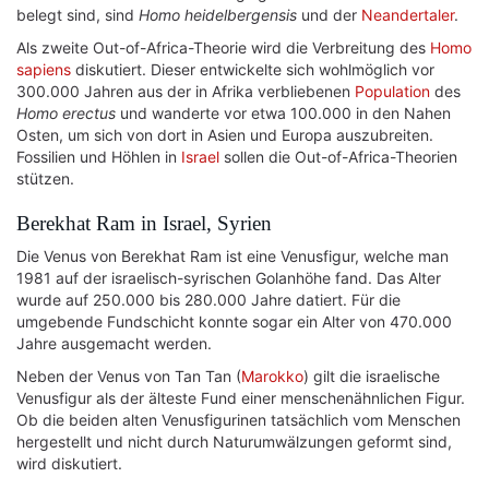
belegt sind, sind
Homo heidelbergensis
und der
Neandertaler
.
Als zweite Out-of-Africa-Theorie wird die Verbreitung des
Homo
sapiens
diskutiert. Dieser entwickelte sich wohlmöglich vor
300.000 Jahren aus der in Afrika verbliebenen
Population
des
Homo erectus
und wanderte vor etwa 100.000 in den Nahen
Osten, um sich von dort in Asien und Europa auszubreiten.
Fossilien und Höhlen in
Israel
sollen die Out-of-Africa-Theorien
stützen.
Berekhat Ram in Israel, Syrien
Die Venus von Berekhat Ram ist eine Venusfigur, welche man
1981 auf der israelisch-syrischen Golanhöhe fand. Das Alter
wurde auf 250.000 bis 280.000 Jahre datiert. Für die
umgebende Fundschicht konnte sogar ein Alter von 470.000
Jahre ausgemacht werden.
Neben der Venus von Tan Tan (
Marokko
) gilt die israelische
Venusfigur als der älteste Fund einer menschenähnlichen Figur.
Ob die beiden alten Venusfigurinen tatsächlich vom Menschen
hergestellt und nicht durch Naturumwälzungen geformt sind,
wird diskutiert.