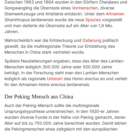
Zwischen 1963 und 1964 wurden in den Dörfern Chenjiawo und
Gongwangling die Überreste eines
Vormenschen
, diverse
Steinwerkzeuge und Artefakte entdeckt. Unter dem
Artnamen
Sinanthropus lantianensis
wurde die neue
Spezies
vorgestellt
und man datierte die Überreste auf ein Alter von 1,9 Mio.
Jahren.
Wahrscheinlich war die Entdeckung und
Datierung
politisch
gewollt, da die multiregionale Theorie zur Entstehung des
Menschen in China stark vertreten wurde.
Spätere Neudatierungen ergaben, dass das Alter des Lantian-
Menschen lediglich 300.000 Jahre oder 500.000 Jahre
beträgt. In der Forschung sieht man den Lantian-Menschen
lediglich als regionale
Unterart
des
Homo erectus
an und verlieh
ihr den Artnamen
Homo erectus lantianensis
.
Der Peking Mensch aus China
Auch der Peking-Mensch sollte die multiregionale
Ursprungshypothese unterstreichen. In den 1920-er Jahren
wurden diverse Funde in der Nähe von Peking gemacht, deren
Alter auf bis zu 750.000 Jahre berechnet wurden. Damit lebten
die Pekingmenschen etwa zeitgleich mit den europäischen