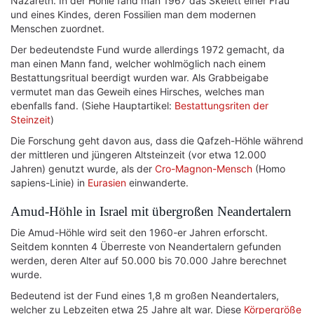
Nazareth. In der Höhle fand man 1967 das Skelett einer Frau
und eines Kindes, deren Fossilien man dem modernen
Menschen zuordnet.
Der bedeutendste Fund wurde allerdings 1972 gemacht, da
man einen Mann fand, welcher wohlmöglich nach einem
Bestattungsritual beerdigt wurden war. Als Grabbeigabe
vermutet man das Geweih eines Hirsches, welches man
ebenfalls fand. (Siehe Hauptartikel:
Bestattungsriten der
Steinzeit
)
Die Forschung geht davon aus, dass die Qafzeh-Höhle während
der mittleren und jüngeren Altsteinzeit (vor etwa 12.000
Jahren) genutzt wurde, als der
Cro-Magnon-Mensch
(Homo
sapiens-Linie) in
Eurasien
einwanderte.
Amud-Höhle in Israel mit übergroßen Neandertalern
Die Amud-Höhle wird seit den 1960-er Jahren erforscht.
Seitdem konnten 4 Überreste von Neandertalern gefunden
werden, deren Alter auf 50.000 bis 70.000 Jahre berechnet
wurde.
Bedeutend ist der Fund eines 1,8 m großen Neandertalers,
welcher zu Lebzeiten etwa 25 Jahre alt war. Diese
Körpergröße