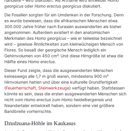
handelte – wird diskutiert. Als Artname wird entweder
Homo
georgicus
oder
Homo erectus georgicus
diskutiert.
Die Fossilien sorgten für ein Umdenken in der Forschung. Denn
es wurde bewiesen, dass die afrikanischen Menschen etwa
300.000 Jahre früher nach Eurasien auswanderten als bisher
angenommen. Außerdem existiert in den anatomischen
Merkmalen des
Homo georgicus
– wie er teilweise bezeichnet
wird – gewisse Ähnlichkeiten zum kleinwüchsigen Mensch von
Flores. So besaß der georgische Mensch lediglich ein
Gehirnvolumen von 450 cm³. Und diese Hirngröße ist etwa die
Hälfte eines
Homo erectus
.
Dieser Fund zeigte, dass die ausgewanderten Menschen
keineswegs alle 1,7 m groß waren, mindestens 900 m³
Hirnvolumen hatten und über eine kulturelle Grundfertigkeit
(
Feuerherrschaft
,
Steinwerkzeuge
) verfügt haben. Stattdessen
könnte es sein, dass die ersten ausgewanderten Menschen sich
nicht vom
Homo erectus
zum
Homo heidelbergensis
und
Neandertaler entwickelt haben, sondern eine viel größere
Bandbreite vorherrschte.
Dzudzuana-Höhle im Kaukasus