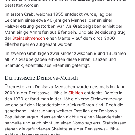
bestattet worden.
Im ersten Grab, welches 1955 entdeckt wurde, lag der
Leichnam eines etwa 40-jährigen Mannes, der an einer
Halsverletzung gestorben war. Als Grabbeigaben erhielt der
Mann einige Armreifen aus Elfenbein. Und als Bekleidung trug
der
Steinzeitmensch
einen Mantel – auf dem circa 3000
Elfenbeinperlen aufgenäht wurden.
Im zweiten Grab lagen zwei Kinder zwischen 9 und 13 Jahren
alt. Als Grabbeigaben erhielten diese Perlen, Lanzen und
Schmuck, ebenfalls aus Elfenbein gefertigt.
Der russische Denisova-Mensch
Überreste vom Denisova-Menschen wurden erstmals im Jahr
2000 in der Denissowa-Höhle in
Sibirien
entdeckt. Bereits in
den 1970-er fand man in der Höhle diverse Steinwerkzeuge,
welche auf den Neandertaler zurückzuführen sind. Doch die
genetische Untersuchung weiterer Fossilien der Denisova-
Population ergab, dass es sich nicht um einen Neandertaler
handelte und auch nicht um einen
Homo sapiens
. Stattdessen
stehen die gefundenen Skelette aus der Denissowa-Höhle
beiden Menschenarten nahe.