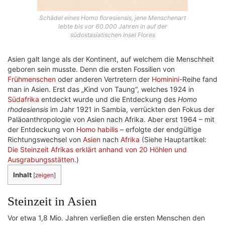
Schädel eines Homo floresiensis, jene Menschenart
lebte bis vor 60.000 Jahren in auf der
südostasiatischen Insel Flores
Asien galt lange als der Kontinent, auf welchem die Menschheit
geboren sein musste. Denn die ersten Fossilien von
Frühmenschen
oder anderen Vertretern der
Hominini
-Reihe fand
man in Asien. Erst das „Kind von Taung“, welches 1924 in
Südafrika
entdeckt wurde und die Entdeckung des
Homo
rhodesiensis
im Jahr 1921 in Sambia, verrückten den Fokus der
Paläoanthropologie von Asien nach Afrika. Aber erst 1964 – mit
der Entdeckung von
Homo habilis
– erfolgte der endgültige
Richtungswechsel von
Asien
nach
Afrika
(Siehe Hauptartikel:
Die Steinzeit Afrikas erklärt anhand von 20 Höhlen und
Ausgrabungsstätten
.)
Inhalt
[
zeigen
]
Steinzeit in Asien
Vor etwa 1,8 Mio. Jahren verließen die ersten Menschen den