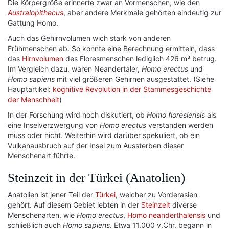
Die Körpergröße erinnerte zwar an Vormenschen, wie den
Australopithecus
, aber andere Merkmale gehörten eindeutig zur
Gattung Homo.
Auch das Gehirnvolumen wich stark von anderen
Frühmenschen ab. So konnte eine Berechnung ermitteln, dass
das
Hirnvolumen
des Floresmenschen lediglich 426 m³ betrug.
Im Vergleich dazu, waren Neandertaler,
Homo erectus
und
Homo sapiens
mit viel größeren Gehirnen ausgestattet. (Siehe
Hauptartikel:
kognitive Revolution in der Stammesgeschichte
der Menschheit
)
In der Forschung wird noch diskutiert, ob
Homo floresiensis
als
eine Inselverzwergung von
Homo erectus
verstanden werden
muss oder nicht. Weiterhin wird darüber spekuliert, ob ein
Vulkanausbruch auf der Insel zum Aussterben dieser
Menschenart führte.
Steinzeit in der Türkei (Anatolien)
Anatolien ist jener Teil der
Türkei
, welcher zu Vorderasien
gehört. Auf diesem Gebiet lebten in der
Steinzeit
diverse
Menschenarten, wie
Homo erectus
,
Homo neanderthalensis
und
schließlich auch
Homo sapiens
. Etwa 11.000 v.Chr. begann in