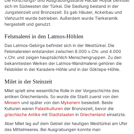
Die Forschungs- und Ausgrabungsstätte Hacılar Höyük befindet
sich im Südwesten der Türkei. Die Siedlung bestand in der
Jungsteinzeit und Bronzezeit. Es gab Häuser, Ackerbau und
Viehzucht wurde betrieben. Außerdem wurde Tierkeramik
hergestellt und genutzt.
Felsmalerei in den Latmos-Höhlen
Das Latmos-Gebirge befindet sich in der Westtürkei. Die
Felsmalereien entstanden zwischen 8.000 v.Chr. und 4.000
v.Chr. und zeigen hauptsächlich Menschengruppen. Zu den
bekanntesten Werken der Latmos-Wandmalerei gehören die
Felsbilder in der Karadere-Höhle und in der Göktepe-Höhle.
Milet in der Steinzeit
Milet spielt eine wesentliche Rolle in der Vorgeschichte des
antiken Griechenlands. So wurde die Stadt zuerst von den
Minoern
und später von den
Mykenern
besiedelt. Beide
Kulturen waren
Palastkulturen
der Bronzezeit, bevor die
griechische Antike
mit
Stadtstaaten
in
Griechenland
einsetzte.
Aber Milet lag auf dem Gebiet der heutigen Westtürkei am Ufer
des Mittelmeeres. Bei Ausgrabungen konnte man