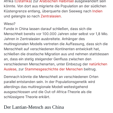
Afrika (
Ostafrika
) zur
Arabischen Halbinsel
ausgewandert sein
könnte. Von dort aus migrierte die Population an der südlichen
Küstengrenze entlang, überquerte den Seeweg nach
Indien
und gelangte so nach
Zentralasien
.
Wieso?
Funde in China lassen darauf schließen, dass sich die
Menschheit bereits vor 100.000 Jahren oder selbst vor 1,8 Mio.
Jahren in Zentralasien ausbreitete. Anhänger des
multiregionalen Modells vertreten die Auffassung, dass sich die
Menschheit auf verschiedenen Kontinenten entwickelt hat,
schließen die drastische Migration aus und nehmen stattdessen
an, dass ein stetig steigender Genfluss zwischen den
verschiedenen Menschenarten, unter Einbezug der
natürlichen
Auslese
, zur
Stammesgeschichte der Menschen
beitrug.
Demnach könnte die Menschheit an verschiedenen Orten
parallel entstanden sein. In der Populationsgenetik wird
allerdings das multiregionale Modell weitestgehend
ausgeschlossen und die Out-of-Africa-Theorie als die
schlüssigere Theorie erklärt.
Der Lantian-Mensch aus China