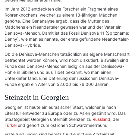
Im Jahr 2012 entdeckten die Forscher ein Fragment eines
Röhrenknochens, welcher zu einem 13-jährigen Mädchen
gehörte. Eine Genanalyse ergab, dass die Mutter des
Mädchens ein Neandertaler gewesen war und der Vater ein
Denisova-Mensch. Damit ist das Fossil Denisova 11 (Spitzname:
Denny), wie man es nannte, der erste gefundene Neandertaler-
Denisova-Hybride.
Ob die Denisova-Menschen tatsächlich als eigene Menschenart
betrachtet werden können, wird noch diskutiert. Bisweilen sind
Funde des Denisova-Menschen lediglich aus der Denissowa-
Höhle in Sibirien und aus Tibet bekannt, wo man einen
Unterkiefer fand. Eine Datierung der russischen Denisova-
Funde ergab ein Alter von 52.000 bis 76.000 Jahren.
Steinzeit in Georgien
Georgien ist heute ein eurasischer Staat, welcher je nach
Literatur entweder zu Europa oder zu Asien gezählt wird. Das
Staatsgebiet Georgien unterhält Grenzen zu
Russland
, der
Türkei
und gehört zum östlichen Schwarzmeerraum.
Erste Siedlungen sind bereits für die mittlere Altsteinzeit