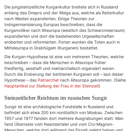
Die jungsteinzeitliche Kurgankultur breitete sich in Russland
entlang des Dneprs und der Wolga aus, welche als Reiterkultur
nach Westen expandierten. Einige Theorien zur
Indogermanisierung Europas beschreiben, dass die
Kurganvölker nach Alteuropa (westlich des Schwarzmeerraum)
expandierten und dort die bestehenden Urgesellschaften
eroberten und reformierten. Fortan wurden die Toten auch in
Mitteleuropa in Grabhügeln (Kurganen) bestattet.
Die Kurgan-Hypothese ist eine von mehreren Theorien, welche
beschreiben – dass die Menschen in Alteuropa früher
friedfertig, sesshaft und matriarchalisch organsiert waren.
Durch die Eroberung der berittenen Kurganen soll – laut dieser
Hypothese – das
Patriarchat
nach Alteuropa gekommen. (Siehe
Hauptartikel zur Stellung der Frau in der Steinzeit
)
Steinzeitlicher Reichtum im russischen Sungir
Sungir ist eine archäologische Fundstelle in Russland und
befindet sich etwa 200 km nordöstlich von Moskau. Zwischen
1957 und 1977 fanden dort mehrere Ausgrabungen statt. Man
fand Überreste vom Neandertaler und vom Cro-Magnon-
Menschen, welche dort während der Eiszeit gelebt haben und